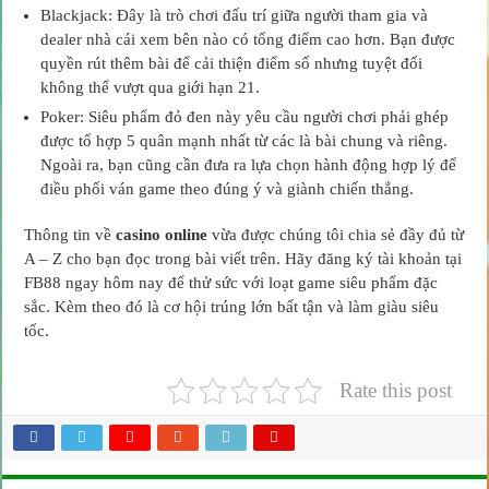
Blackjack: Đây là trò chơi đấu trí giữa người tham gia và
dealer nhà cái xem bên nào có tổng điểm cao hơn. Bạn được
quyền rút thêm bài để cải thiện điểm số nhưng tuyệt đối
không thể vượt qua giới hạn 21.
Poker: Siêu phẩm đỏ đen này yêu cầu người chơi phải ghép
được tổ hợp 5 quân mạnh nhất từ các là bài chung và riêng.
Ngoài ra, bạn cũng cần đưa ra lựa chọn hành động hợp lý để
điều phối ván game theo đúng ý và giành chiến thắng.
Thông tin về
casino online
vừa được chúng tôi chia sẻ đầy đủ từ
A – Z cho bạn đọc trong bài viết trên. Hãy đăng ký tài khoản tại
FB88 ngay hôm nay để thử sức với loạt game siêu phẩm đặc
sắc. Kèm theo đó là cơ hội trúng lớn bất tận và làm giàu siêu
tốc.
Rate this post