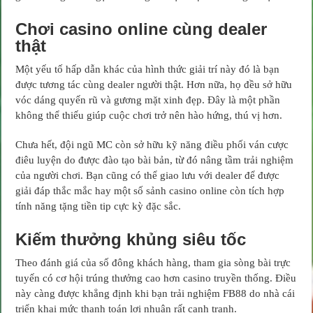
Chơi casino online cùng dealer
thật
Một yếu tố hấp dẫn khác của hình thức giải trí này đó là bạn
được tương tác cùng dealer người thật. Hơn nữa, họ đều sở hữu
vóc dáng quyến rũ và gương mặt xinh đẹp. Đây là một phần
không thể thiếu giúp cuộc chơi trở nên hào hứng, thú vị hơn.
Chưa hết, đội ngũ MC còn sở hữu kỹ năng điều phối ván cược
điêu luyện do được đào tạo bài bản, từ đó nâng tầm trải nghiệm
của người chơi. Bạn cũng có thể giao lưu với dealer để được
giải đáp thắc mắc hay một số sảnh casino online còn tích hợp
tính năng tặng tiền tip cực kỳ đặc sắc.
Kiếm thưởng khủng siêu tốc
Theo đánh giá của số đông khách hàng, tham gia sòng bài trực
tuyến có cơ hội trúng thưởng cao hơn casino truyền thống. Điều
này càng được khẳng định khi bạn trải nghiệm FB88 do nhà cái
triển khai mức thanh toán lợi nhuận rất cạnh tranh.