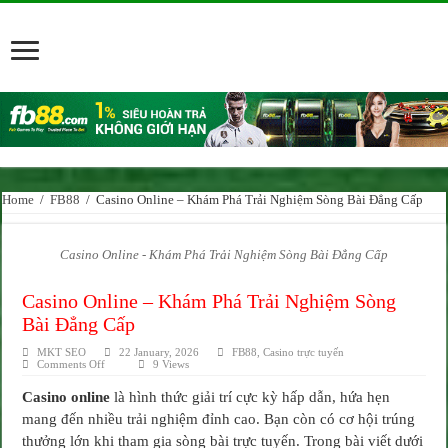
Home
/
FB88
/
Casino Online – Khám Phá Trải Nghiệm Sòng Bài Đẳng Cấp
Casino Online - Khám Phá Trải Nghiệm Sòng Bài Đẳng Cấp
Casino Online – Khám Phá Trải Nghiệm Sòng
Bài Đẳng Cấp
MKT SEO
22 January, 2026
FB88
,
Casino trực tuyến
on
Comments Off
9 Views
Casino
Online
Casino online
là hình thức giải trí cực kỳ hấp dẫn, hứa hẹn
–
Khám
mang đến nhiều trải nghiệm đỉnh cao. Bạn còn có cơ hội trúng
Phá
Trải
thưởng lớn khi tham gia sòng bài trực tuyến. Trong bài viết dưới
Nghiệm