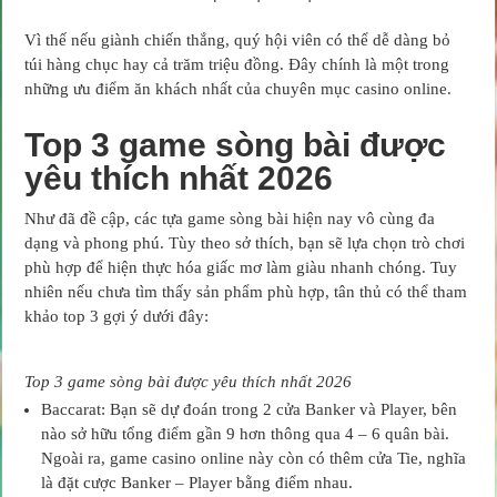
Vì thế nếu giành chiến thắng, quý hội viên có thể dễ dàng bỏ
túi hàng chục hay cả trăm triệu đồng. Đây chính là một trong
những ưu điểm ăn khách nhất của chuyên mục casino online.
Top 3 game sòng bài được
yêu thích nhất 2026
Như đã đề cập, các tựa game sòng bài hiện nay vô cùng đa
dạng và phong phú. Tùy theo sở thích, bạn sẽ lựa chọn trò chơi
phù hợp để hiện thực hóa giấc mơ làm giàu nhanh chóng. Tuy
nhiên nếu chưa tìm thấy sản phẩm phù hợp, tân thủ có thể tham
khảo top 3 gợi ý dưới đây:
Top 3 game sòng bài được yêu thích nhất 2026
Baccarat: Bạn sẽ dự đoán trong 2 cửa Banker và Player, bên
nào sở hữu tổng điểm gần 9 hơn thông qua 4 – 6 quân bài.
Ngoài ra, game casino online này còn có thêm cửa Tie, nghĩa
là đặt cược Banker – Player bằng điểm nhau.