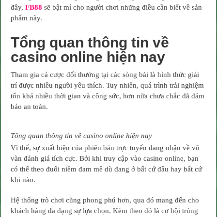
Sòng
đây,
FB88
sẽ bật mí cho người chơi những điều cần biết về sản
Bài
phẩm này.
Đẳng
Cấp
Tổng quan thông tin về
casino online hiện nay
Tham gia cá cược đổi thưởng tại các sòng bài là hình thức giải
trí được nhiều người yêu thích. Tuy nhiên, quá trình trải nghiệm
tốn khá nhiều thời gian và công sức, hơn nữa chưa chắc đã đảm
bảo an toàn.
Tổng quan thông tin về casino online hiện nay
Vì thế, sự xuất hiện của phiên bản trực tuyến đang nhận về vô
vàn đánh giá tích cực. Bởi khi truy cập vào casino online, bạn
có thể theo đuổi niềm đam mê dù đang ở bất cứ đâu hay bất cứ
khi nào.
Hệ thống trò chơi cũng phong phú hơn, qua đó mang đến cho
khách hàng đa dạng sự lựa chọn. Kèm theo đó là cơ hội trúng