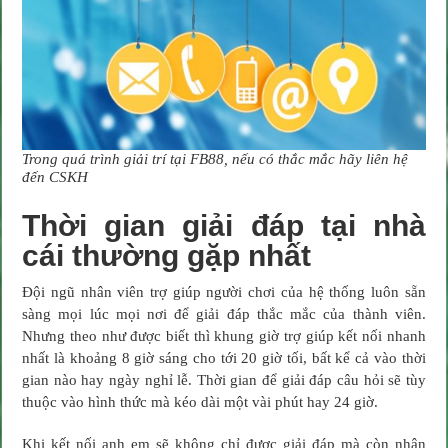
Trong quá trình giải trí tại FB88, nếu có thắc mắc hãy liên hệ
đến CSKH
Thời gian giải đáp tại nhà
cái thường gặp nhất
Đội ngũ nhân viên trợ giúp người chơi của hệ thống luôn sẵn
sàng mọi lúc mọi nơi để giải đáp thắc mắc của thành viên.
Nhưng theo như được biết thì khung giờ trợ giúp kết nối nhanh
nhất là khoảng 8 giờ sáng cho tới 20 giờ tối, bất kể cả vào thời
gian nào hay ngày nghỉ lễ. Thời gian để giải đáp câu hỏi sẽ tùy
thuộc vào hình thức mà kéo dài một vài phút hay 24 giờ.
Khi kết nối anh em sẽ không chỉ được giải đáp mà còn nhận