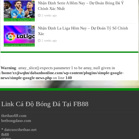
Nhận Định Serie A Hôm Nay – Dự Đoán Bóng Đá Ý
Chính Xác Nhất
2 weeks ago
Nhận Định La Liga Hôm Nay – Dự Đoán Tỷ Số Chính
Xác
2 weeks ago
Warning
: array_slice() expects parameter 1 to be array, null given in
/home/xxjiwqhn/dabanhonline.com/wp-content/plugins/simple-google-
news/simple-google-news.php
on line
140
Link Cá Độ Bóng Đá Tại FB88
thethao68.com
betbongdaso.com
* datcuocthethao.net
fb88