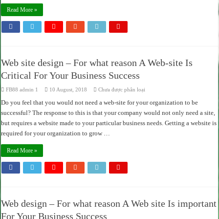
Read More »
Web site design – For what reason A Web-site Is
Critical For Your Business Success
FB88 admin 1
10 August, 2018
Chưa được phân loại
Do you feel that you would not need a web-site for your organization to be
successful? The response to this is that your company would not only need a site,
but requires a website made to your particular business needs. Getting a website is
required for your organization to grow …
Read More »
Web design – For what reason A Web site Is important
For Your Business Success