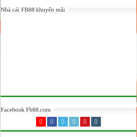
Nhà cái FB88 khuyến mãi
Facebook Fb88.com