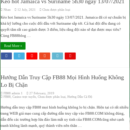
Kèo hot Jamaica vs Suriname 5h30 ngày 13/07/2021
Nhan
12 July, 2021
Chưa được phân loại
Kèo hot Jamaica vs Suriname 5h30 ngày 13/07/2021. Jamaica đã có sự chuẩn bị
khá kỹ lưỡng cho cuộc đối đầu với Suriname sắp tới. Cả hai đội đều đang có
quyết tâm rất cao giành được 3 điểm, liệu rằng đội nào sẽ đạt được mục tiêu?
Cùng FB88blog …
Read More »
Hướng Dẫn Truy Cập FB88 Mọi Hình Huống Không
Lo Bị Chặn
FB88 admin 1
27 February, 2019
FB88
,
Casino trực tuyến
,
Chưa được phân loại
,
Hướng Dẫn Cá Độ
Hướng dẫn truy cập FB88 mọi hình huống không lo bị chặn. Hiện tại có rất nhiều
trang WEB giả mạo cung cấp đường dẫn truy cập vào FB88.COM không đúng,
dẫn đến các trường hợp lừa đảo làm mất uy tinh của FB88.COMcũng như cạnh
tranh không lành mạnh, quý thành viên nên thân …