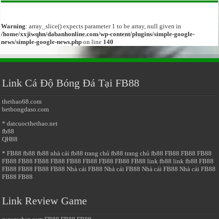
Warning
: array_slice() expects parameter 1 to be array, null given in
/home/xxjiwqhn/dabanhonline.com/wp-content/plugins/simple-google-
news/simple-google-news.php
on line
140
Link Cá Độ Bóng Đá Tại FB88
thethao68.com
betbongdaso.com
* datcuocthethao.net
fb88
QH88
* FB88
fb88
fb88
nhà cái fb88
trang chủ fb88
trang chủ fb88
FB88
FB88
FB88
FB88
FB88
FB88
FB88
FB88
FB88
FB88
FB88
FB88
link fb88
link fb88
FB88
FB88
FB88
FB88
FB88
Nhà cái FB88
Nhà cái FB88
Nhà cái FB88
Nhà cái FB88
FB88
FB88
Link Review Game