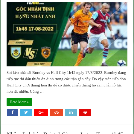
Soi kèo nhà cái Burnley vs Hull City 1h45 ngày 17/8/2022. Burnley đang
tiếp tục thi đấu thiếu ổn định trong các trận gần đây. Do vậy màn tiếp đón
Hull City chơi thăng hoa thì để có được chiến thắng họ cần phải nỗ lực
hơn rất nhiều. Cùng …
Read More »