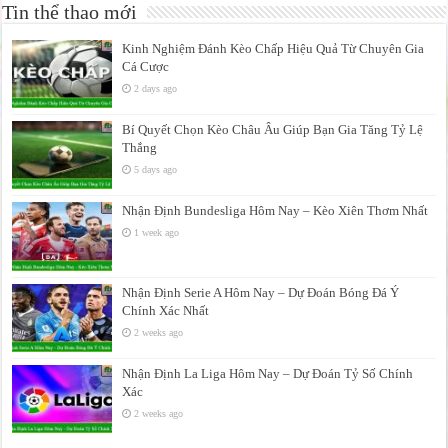
Tin thể thao mới
Kinh Nghiệm Đánh Kèo Chấp Hiệu Quả Từ Chuyên Gia
Cá Cược
2 days ago
Bí Quyết Chọn Kèo Châu Âu Giúp Bạn Gia Tăng Tỷ Lệ
Thắng
5 days ago
Nhận Định Bundesliga Hôm Nay – Kèo Xiên Thơm Nhất
1 week ago
Nhận Định Serie A Hôm Nay – Dự Đoán Bóng Đá Ý
Chính Xác Nhất
2 weeks ago
Nhận Định La Liga Hôm Nay – Dự Đoán Tỷ Số Chính
Xác
2 weeks ago