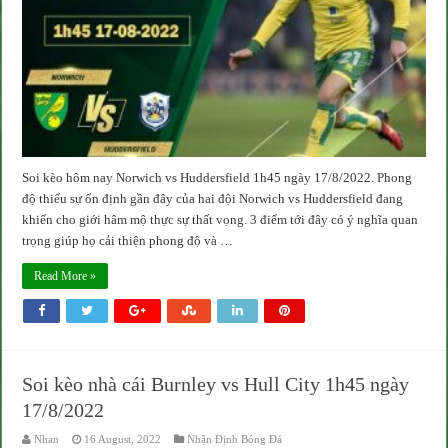
Soi kèo hôm nay Norwich vs Huddersfield 1h45 ngày 17/8/2022. Phong
độ thiếu sự ổn định gần đây của hai đội Norwich vs Huddersfield đang
khiến cho giới hâm mộ thực sự thất vọng. 3 điểm tới đây có ý nghĩa quan
trọng giúp họ cải thiện phong độ và …
Read More »
Soi kèo nhà cái Burnley vs Hull City 1h45 ngày
17/8/2022
Nhan
16 August, 2022
Nhận Định Bóng Đá