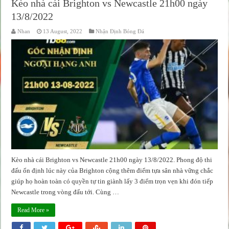
Kèo nhà cái Brighton vs Newcastle 21h00 ngày
13/8/2022
Nhan
13 August, 2022
Nhận Định Bóng Đá
Kèo nhà cái Brighton vs Newcastle 21h00 ngày 13/8/2022. Phong độ thi
đấu ổn định lúc này của Brighton cộng thêm điểm tựa sân nhà vững chắc
giúp họ hoàn toàn có quyền tự tin giành lấy 3 điểm trọn vẹn khi đón tiếp
Newcastle trong vòng đấu tới. Cùng …
Read More »