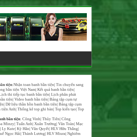
ần tiện
:
Nhận toan banh bần tiện
|
Tin chuyển sang
ng bần tiện Việt Nam
|
Kết quả banh bần tiện
|
Lịch thi tiếp tục banh bần tiện
|
Lịch phân phát
bần tiện
|
Video banh bần tiện
|
Bảng tập cụm tự
iện
|
Dữ liệu thần hồn banh bần tiện
|
Bảng tập cụm
 tiện Anh
|
Thống kê top ghi bàn
|
Top kiến tạo
|
Top
anh bần tiện
:
Công Vinh
|
Thủy Tiên
|
Công
a Minzy
|
Tuấn Anh
|
Xuân Trường
|
Văn Toàn
|
Mạc
|
Ly Kute
|
Kỳ Hân
|
Văn Quyết
|
HLV Hữu Thắng
|
uế Ngọc Hải
|
Thành Lương
|
HLV Miura
|
Nghiêm