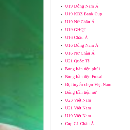
U19 Đông Nam Á
U19 KBZ Bank Cup
U19 Nữ Châu Á
U19 GHQT
U16 Châu Á
U16 Đông Nam Á
U16 Nữ Châu Á
U21 Quốc Tế
Bóng bần tiện phủi
Bóng bần tiện Futsal
Đội tuyển chọn Việt Nam
Bóng bần tiện nữ
U23 Việt Nam
U21 Việt Nam
U19 Việt Nam
Cúp C1 Châu Á