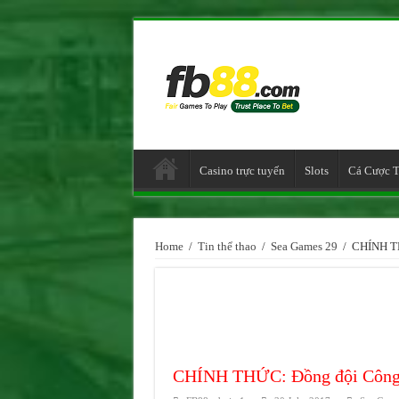
Casino trực tuyến
Slots
Cá Cược T
Home
/
Tin thể thao
/
Sea Games 29
/
CHÍNH TH
CHÍNH THỨC: Đồng đội Công 