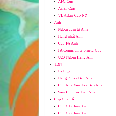
AFC Cup
Asian Cup
VL Asian Cup Nữ
Anh
Ngoại cụm tự Anh
Hạng nhất Anh
Cúp FA Anh
FA Community Shield Cup
U23 Ngoại Hạng Anh
TBN
La Liga
Hạng 2 Tây Ban Nha
Cúp Nhà Vua Tây Ban Nha
Siêu Cúp Tây Ban Nha
Cúp Châu Âu
Cúp C1 Châu Âu
Cúp C2 Châu Âu