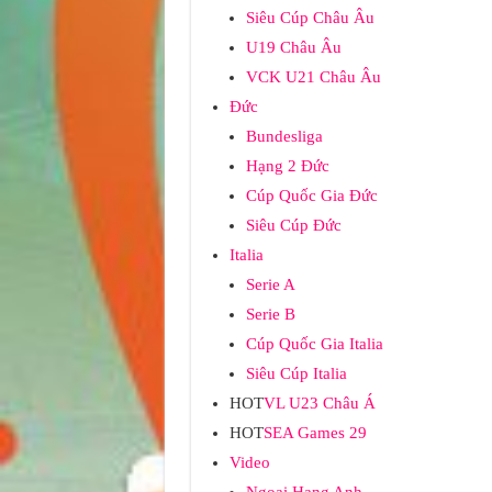
Siêu Cúp Châu Âu
U19 Châu Âu
VCK U21 Châu Âu
Đức
Bundesliga
Hạng 2 Đức
Cúp Quốc Gia Đức
Siêu Cúp Đức
Italia
Serie A
Serie B
Cúp Quốc Gia Italia
Siêu Cúp Italia
HOT
VL U23 Châu Á
HOT
SEA Games 29
Video
Ngoại Hạng Anh