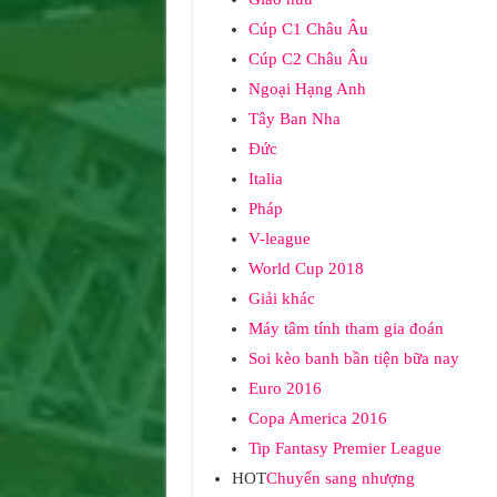
Cúp C1 Châu Âu
Cúp C2 Châu Âu
Ngoại Hạng Anh
Tây Ban Nha
Đức
Italia
Pháp
V-league
World Cup 2018
Giải khác
Máy tâm tính tham gia đoán
Soi kèo banh bần tiện bữa nay
Euro 2016
Copa America 2016
Tip Fantasy Premier League
HOT
Chuyển sang nhượng