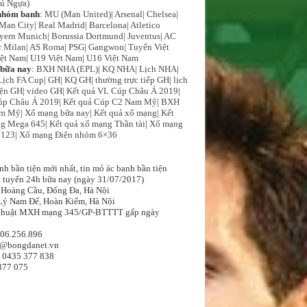
ú Ngựa)
nhóm banh
:
MU (Man United)
|
Arsenal
|
Chelsea
|
Man City
|
Real Madrid
|
Barcelona
|
Atletico
yern Munich
|
Borussia Dortmund
|
Juventus
|
AC
r Milan
|
AS Roma
|
PSG
|
Gangwon
|
Tuyển Việt
ệt Nam
|
U19 Việt Nam
|
U16 Việt Nam
bữa nay
:
BXH NHA (EPL)
|
KQ NHA
|
Lịch NHA
|
Lịch FA Cup
|
GH
|
KQ GH
|
thường trực tiếp GH
|
lịch
iện GH
|
video GH
|
Kết quả VL Cúp Châu Á 2019
|
p Châu Á 2019
|
Kết quả Cúp C2 Nam Mỹ
|
BXH
am Mỹ
|
Xổ mạng bữa nay
|
Kết quả xổ mạng
|
Kết
ng Mega 645
|
Kết quả xổ mạng Thần tài
|
Xổ mạng
 123
|
Xổ mạng Điện nhóm 6×36
h bần tiện mới nhất, tin mỏ ác banh bần tiện
c tuyến 24h bữa nay (ngày 31/07/2017)
6 Hoàng Cầu, Đống Đa, Hà Nội
ý Nam Đế, Hoàn Kiếm, Hà Nội
 thuật MXH mạng 345/GP-BTTTT gấp ngày
906.256.896
o@bongdanet.vn
:
0435 377 838
377 075