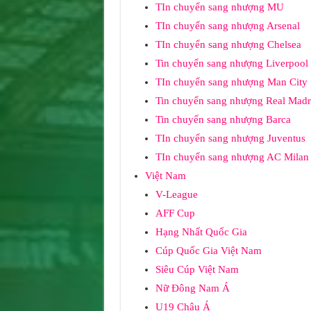
TIn chuyển sang nhượng MU
TIn chuyển sang nhượng Arsenal
TIn chuyển sang nhượng Chelsea
Tin chuyển sang nhượng Liverpool
TIn chuyển sang nhượng Man City
Tin chuyển sang nhượng Real Madr
Tin chuyển sang nhượng Barca
TIn chuyển sang nhượng Juventus
TIn chuyển sang nhượng AC Milan
Việt Nam
V-League
AFF Cup
Hạng Nhất Quốc Gia
Cúp Quốc Gia Việt Nam
Siêu Cúp Việt Nam
Nữ Đông Nam Á
U19 Châu Á