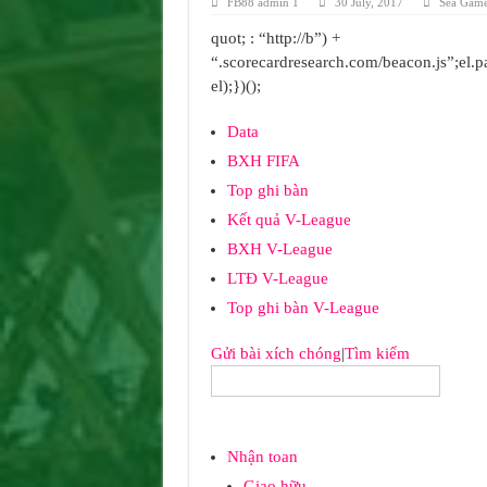
FB88 admin 1
30 July, 2017
Sea Game
quot; : “http://b”) +
“.scorecardresearch.com/beacon.js”;el.p
el);})();
Data
BXH FIFA
Top ghi bàn
Kết quả V-League
BXH V-League
LTĐ V-League
Top ghi bàn V-League
Gửi bài xích chóng
|
Tìm kiếm
Nhận toan
Giao hữu