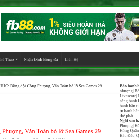
hể Thao
Nhận Định Bóng Đá
Liên Hệ
ỨC: Đồng đội Công Phượng, Văn Toàn bỏ lỡ Sea Games 29
Báo banh b
nhượng
|
Bó
Livescore
|
sóng banh 
banh bần t
tự banh bần
thẻ phát
Ngôi sao b
Phượng
|
Hò
Phượng, Văn Toàn bỏ lỡ Sea Games 29
Hồng Quân
Bầu Đức
|
Q