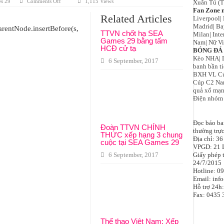
on
s 29
Comments Off
1,115 Views
Xuân Tú (T
CHÍNH
Fan Zone 
THỨC:
Related Articles
Liverpool
|
Đồng
đội
Madrid
|
Ba
arentNode.insertBefore(s,
Công
TTVN chốt hạ SEA
Milan
|
Inte
Phượng,
Games 29 bằng tấm
Nam
|
Nữ Vi
Văn
HCĐ cử tạ
Toàn
BÓNG ĐÁ 
bỏ
Kèo NHA
|
lỡ
6 September, 2017
banh bần t
Sea
Games
BXH VL Cú
29
Cúp C2 N
quả xổ mạ
Điện nhóm
Đọc báo ban
Đoàn TTVN CHÍNH
thường trự
THỨC xếp hạng 3 chung
Địa chỉ: 3
cuộc tại SEA Games 29
VPGD: 21 L
Giấy phép
6 September, 2017
24/7/2015
Hotline: 0
Email:
inf
Hỗ trợ 24h
Fax:
0435 
Thể thao Việt Nam: Xếp