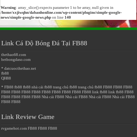
Warning
: array_slice() expects parameter 1 to be array, null given in
/home/xxjiwqhn/dabanhonline.com/wp-content/plugins/simple-google-
news/simple-google-news.php
on line
140
Link Cá Độ Bóng Đá Tại FB88
thethao68.com
betbongdaso.com
* datcuocthethao.net
fb88
QH88
* FB88
fb88
fb88
nhà cái fb88
trang chủ fb88
trang chủ fb88
FB88
FB88
FB88
FB88
FB88
FB88
FB88
FB88
FB88
FB88
FB88
FB88
link fb88
link fb88
FB88
FB88
FB88
FB88
FB88
Nhà cái FB88
Nhà cái FB88
Nhà cái FB88
Nhà cái FB88
FB88
FB88
Link Review Game
rvgamehot.com
FB88
FB88
FB88