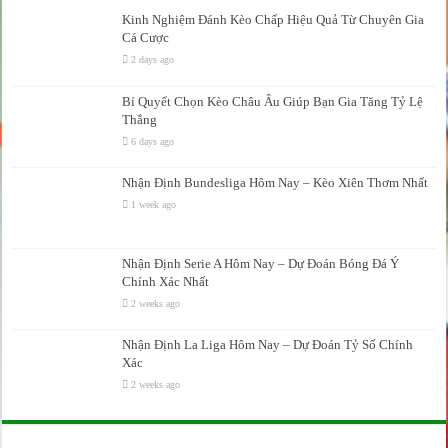
Kinh Nghiệm Đánh Kèo Chấp Hiệu Quả Từ Chuyên Gia
Cá Cược
2 days ago
Bí Quyết Chọn Kèo Châu Âu Giúp Bạn Gia Tăng Tỷ Lệ
Thắng
6 days ago
Nhận Định Bundesliga Hôm Nay – Kèo Xiên Thơm Nhất
1 week ago
Nhận Định Serie A Hôm Nay – Dự Đoán Bóng Đá Ý
Chính Xác Nhất
2 weeks ago
Nhận Định La Liga Hôm Nay – Dự Đoán Tỷ Số Chính
Xác
2 weeks ago