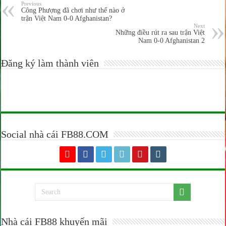
Previous
Công Phượng đã chơi như thế nào ở
trận Việt Nam 0-0 Afghanistan?
Next
Những điều rút ra sau trận Việt
Nam 0-0 Afghanistan 2
Đăng ký làm thành viên
Social nhà cái FB88.COM
Nhà cái FB88 khuyến mãi