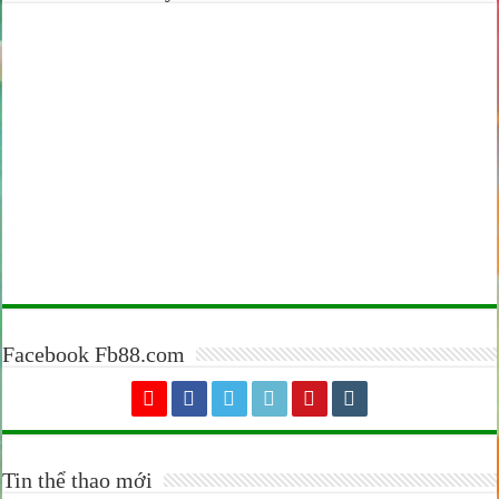
Facebook Fb88.com
Tin thể thao mới