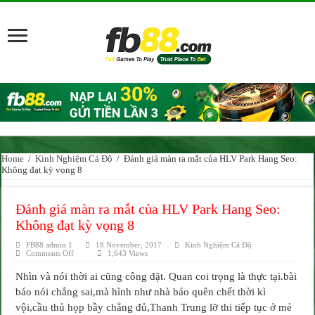
Home
/
Kinh Nghiệm Cá Độ
/
Đánh giá màn ra mắt của HLV Park Hang Seo:
Không đạt kỳ vọng 8
Đánh giá màn ra mắt của HLV Park Hang Seo:
Không đạt kỳ vọng 8
FB88 admin 1
18 November, 2017
Kinh Nghiệm Cá Độ
on
Comments Off
1,643 Views
Đánh
giá
Nhìn và nói thời ai cũng công đặt. Quan coi trọng là thực tại.bài
màn
ra
báo nói chẳng sai,mà hình như nhà báo quên chết thời kì
mắt
của
vội,cầu thủ họp bầy chẳng đủ,Thanh Trung lỡ thi tiếp tục ở mẻ
HLV