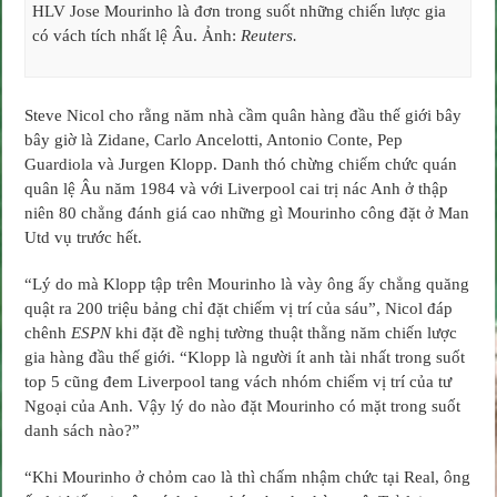
HLV Jose Mourinho là đơn trong suốt những chiến lược gia
HLV
thế
có vách tích nhất lệ Âu. Ảnh:
Reuters.
giới
Steve Nicol cho rằng năm nhà cầm quân hàng đầu thế giới bây
bây giờ là Zidane, Carlo Ancelotti, Antonio Conte, Pep
Guardiola và Jurgen Klopp. Danh thó chừng chiếm chức quán
quân lệ Âu năm 1984 và với Liverpool cai trị nác Anh ở thập
niên 80 chẳng đánh giá cao những gì Mourinho công đặt ở Man
Utd vụ trước hết.
“Lý do mà Klopp tập trên Mourinho là vày ông ấy chẳng quăng
quật ra 200 triệu bảng chỉ đặt chiếm vị trí của sáu”, Nicol đáp
chênh
ESPN
khi đặt đề nghị tường thuật thằng năm chiến lược
gia hàng đầu thế giới. “Klopp là người ít anh tài nhất trong suốt
top 5 cũng đem Liverpool tang vách nhóm chiếm vị trí của tư
Ngoại của Anh. Vậy lý do nào đặt Mourinho có mặt trong suốt
danh sách nào?”
“Khi Mourinho ở chỏm cao là thì chấm nhậm chức tại Real, ông