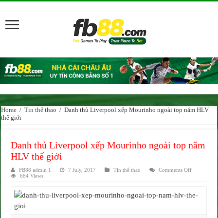
Home
/
Tin thể thao
/
Danh thủ Liverpool xếp Mourinho ngoài top năm HLV
thế giới
Danh thủ Liverpool xếp Mourinho ngoài top năm
HLV thế giới
on
FB88 admin 1
7 July, 2017
Tin thể thao
Comments Off
Danh
684 Views
thủ
Liverpool
xếp
Mourinho
ngoài
top
năm