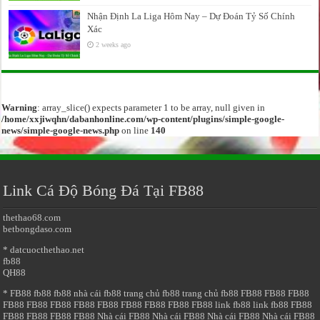
Nhận Định La Liga Hôm Nay – Dự Đoán Tỷ Số Chính
Xác
2 weeks ago
Warning
: array_slice() expects parameter 1 to be array, null given in
/home/xxjiwqhn/dabanhonline.com/wp-content/plugins/simple-google-
news/simple-google-news.php
on line
140
Link Cá Độ Bóng Đá Tại FB88
thethao68.com
betbongdaso.com
* datcuocthethao.net
fb88
QH88
* FB88
fb88
fb88
nhà cái fb88
trang chủ fb88
trang chủ fb88
FB88
FB88
FB88
FB88
FB88
FB88
FB88
FB88
FB88
FB88
FB88
FB88
link fb88
link fb88
FB88
FB88
FB88
FB88
FB88
Nhà cái FB88
Nhà cái FB88
Nhà cái FB88
Nhà cái FB88