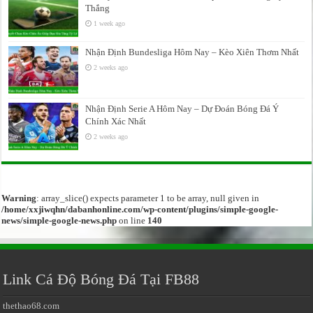
Thắng
1 week ago
Nhận Định Bundesliga Hôm Nay – Kèo Xiên Thơm Nhất
2 weeks ago
Nhận Định Serie A Hôm Nay – Dự Đoán Bóng Đá Ý
Chính Xác Nhất
2 weeks ago
Warning
: array_slice() expects parameter 1 to be array, null given in
/home/xxjiwqhn/dabanhonline.com/wp-content/plugins/simple-google-
news/simple-google-news.php
on line
140
Link Cá Độ Bóng Đá Tại FB88
thethao68.com