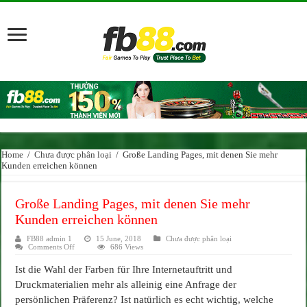
Home
/
Chưa được phân loại
/
Große Landing Pages, mit denen Sie mehr
Kunden erreichen können
Große Landing Pages, mit denen Sie mehr
Kunden erreichen können
FB88 admin 1
15 June, 2018
Chưa được phân loại
on
Comments Off
686 Views
Große
Landing
Ist die Wahl der Farben für Ihre Internetauftritt und
Pages,
mit
Druckmaterialien mehr als alleinig eine Anfrage der
denen
Sie
persönlichen Präferenz? Ist natürlich es echt wichtig, welche
mehr