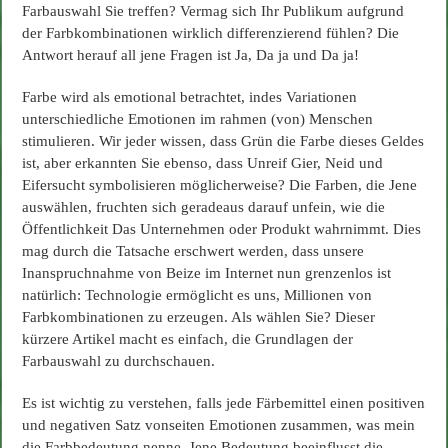
Kunden
Farbauswahl Sie treffen? Vermag sich Ihr Publikum aufgrund
erreichen
der Farbkombinationen wirklich differenzierend fühlen? Die
können
Antwort herauf all jene Fragen ist Ja, Da ja und Da ja!
Farbe wird als emotional betrachtet, indes Variationen
unterschiedliche Emotionen im rahmen (von) Menschen
stimulieren. Wir jeder wissen, dass Grün die Farbe dieses Geldes
ist, aber erkannten Sie ebenso, dass Unreif Gier, Neid und
Eifersucht symbolisieren möglicherweise? Die Farben, die Jene
auswählen, fruchten sich geradeaus darauf unfein, wie die
Öffentlichkeit Das Unternehmen oder Produkt wahrnimmt. Dies
mag durch die Tatsache erschwert werden, dass unsere
Inanspruchnahme von Beize im Internet nun grenzenlos ist
natürlich: Technologie ermöglicht es uns, Millionen von
Farbkombinationen zu erzeugen. Als wählen Sie? Dieser
kürzere Artikel macht es einfach, die Grundlagen der
Farbauswahl zu durchschauen.
Es ist wichtig zu verstehen, falls jede Färbemittel einen positiven
und negativen Satz vonseiten Emotionen zusammen, was mein
die Farbbedeutung nenne. Jene Bedeutung beeinflusst die