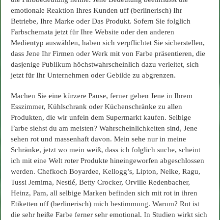
emotionale Reaktion Ihres Kunden uff (berlinerisch) Ihr
Betriebe, Ihre Marke oder Das Produkt. Sofern Sie folglich
Farbschemata jetzt für Ihre Website oder den anderen
Medientyp auswählen, haben sich verpflichtet Sie sicherstellen,
dass Jene Ihr Firmen oder Werk mit von Farbe präsentieren, die
dasjenige Publikum höchstwahrscheinlich dazu verleitet, sich
jetzt für Ihr Unternehmen oder Gebilde zu abgrenzen.
Machen Sie eine kürzere Pause, ferner gehen Jene in Ihrem
Esszimmer, Kühlschrank oder Küchenschränke zu allen
Produkten, die wir unfein dem Supermarkt kaufen. Selbige
Farbe siehst du am meisten? Wahrscheinlichkeiten sind, Jene
sehen rot und massenhaft davon. Mein sehe nur in meine
Schränke, jetzt wo mein weiß, dass ich folglich suche, scheint
ich mit eine Welt roter Produkte hineingeworfen abgeschlossen
werden. Chefkoch Boyardee, Kellogg’s, Lipton, Nelke, Ragu,
Tussi Jemima, Nestlé, Betty Crocker, Orville Redenbacher,
Heinz, Pam, all selbige Marken befinden sich mit rot in ihren
Etiketten uff (berlinerisch) mich bestimmung. Warum? Rot ist
die sehr heiße Farbe ferner sehr emotional. In Studien wirkt sich