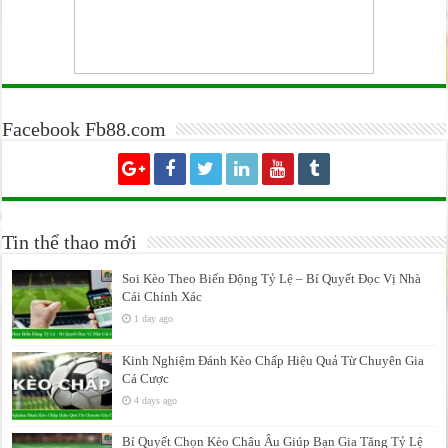
Facebook Fb88.com
Tin thể thao mới
Soi Kèo Theo Biến Động Tỷ Lệ – Bí Quyết Đọc Vị Nhà
Cái Chính Xác
1 day ago
Kinh Nghiệm Đánh Kèo Chấp Hiệu Quả Từ Chuyên Gia
Cá Cược
4 days ago
Bí Quyết Chọn Kèo Châu Âu Giúp Bạn Gia Tăng Tỷ Lệ