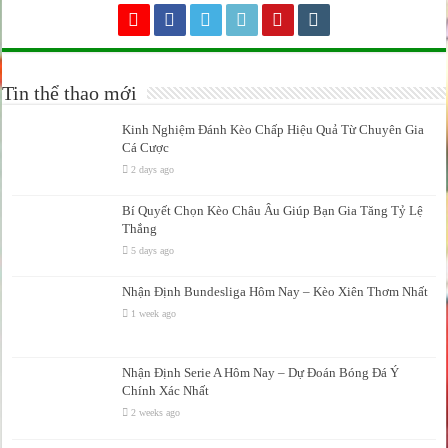
Tin thể thao mới
Kinh Nghiệm Đánh Kèo Chấp Hiệu Quả Từ Chuyên Gia
Cá Cược
2 days ago
Bí Quyết Chọn Kèo Châu Âu Giúp Bạn Gia Tăng Tỷ Lệ
Thắng
5 days ago
Nhận Định Bundesliga Hôm Nay – Kèo Xiên Thơm Nhất
1 week ago
Nhận Định Serie A Hôm Nay – Dự Đoán Bóng Đá Ý
Chính Xác Nhất
2 weeks ago