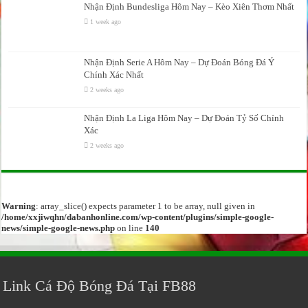
Nhận Định Bundesliga Hôm Nay – Kèo Xiên Thơm Nhất
1 week ago
Nhận Định Serie A Hôm Nay – Dự Đoán Bóng Đá Ý
Chính Xác Nhất
2 weeks ago
Nhận Định La Liga Hôm Nay – Dự Đoán Tỷ Số Chính
Xác
2 weeks ago
Warning
: array_slice() expects parameter 1 to be array, null given in
/home/xxjiwqhn/dabanhonline.com/wp-content/plugins/simple-google-
news/simple-google-news.php
on line
140
Link Cá Độ Bóng Đá Tại FB88