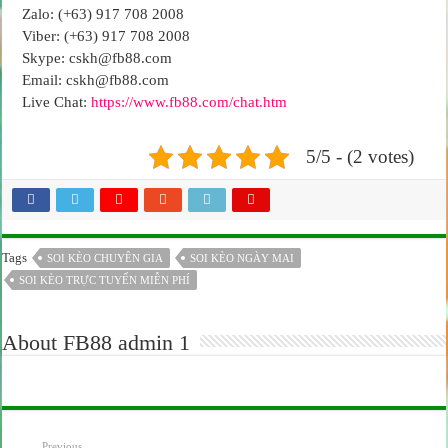
Zalo: (+63) 917 708 2008
Viber: (+63) 917 708 2008
Skype:
cskh@fb88.com
Email:
cskh@fb88.com
Live Chat:
https://www.fb88.com/chat.htm
5/5 - (2 votes)
Tags
SOI KÈO CHUYÊN GIA
SOI KÈO NGÀY MAI
SOI KÈO TRỰC TUYẾN MIỄN PHÍ
About FB88 admin 1
Previous