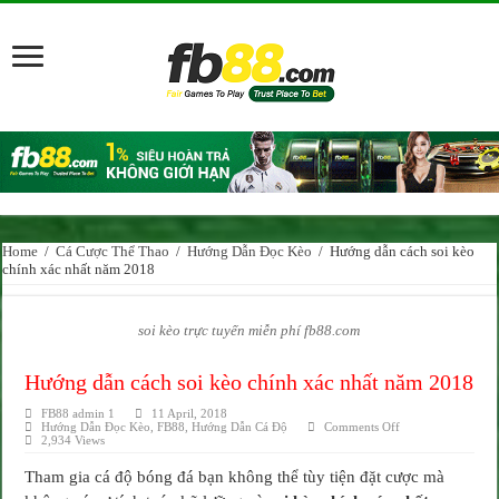
Home
/
Cá Cược Thể Thao
/
Hướng Dẫn Đọc Kèo
/
Hướng dẫn cách soi kèo
chính xác nhất năm 2018
soi kèo trực tuyến miễn phí fb88.com
Hướng dẫn cách soi kèo chính xác nhất năm 2018
FB88 admin 1
11 April, 2018
on
Hướng Dẫn Đọc Kèo
,
FB88
,
Hướng Dẫn Cá Độ
Comments Off
Hướng
2,934 Views
dẫn
cách
Tham gia cá độ bóng đá bạn không thể tùy tiện đặt cược mà
soi
kèo