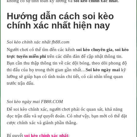
không có sự tính toán kỹ lưỡng và
soi kèo chính xác nhất
.
chính
xác
nhất
Hướng dẫn cách soi kèo
năm
2018
chính xác nhất hiện nay
Soi kèo chính xác nhất fb88.com
Người chơi có thể tìm đến các kênh
soi kèo chuyên gia, soi kèo
trực tuyến miễn phí
trên các diễn đàn để cập nhật thông tin.
Bạn cần thu thập thông tin về các đội bóng, theo dõi phong độ
thi đấu của họ trong thời gian gần nhất…
Soi kèo ngày mai
kỹ
lưỡng sẽ giúp bạn có tính toán chi tiết, có cái nhìn tổng quan
trước trận đấu.
Soi kèo ngày mai FB88.COM
Để soi kèo chính xác, người chơi phải óc quan sát, khả năng
đọc trận đấu và sự quyết đoán. Có như vậy, bạn mới có thể đặt
cược chính xác và giành phần thắng.
Bí quyết
soi kèo chính xác nhất
: