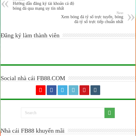
Hướng dẫn đăng ký tài khoản cá độ
bóng đá qua mạng uy tín nhất
Next
Xem bóng đá tỷ số trực tuyến, bóng
đá tỷ số trực tiếp chuẩn nhất
Đăng ký làm thành viên
Social nhà cái FB88.COM
Nhà cái FB88 khuyến mãi