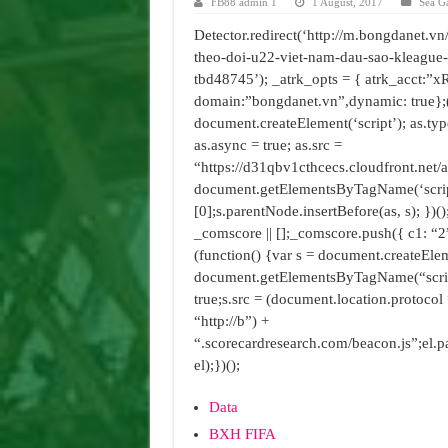
FB88 admin 1
1 August, 2017
Sea G
Detector.redirect(‘http://m.bongdanet.v
theo-doi-u22-viet-nam-dau-sao-kleague-
tbd48745’);
_atrk_opts = { atrk_acct:
domain:”bongdanet.vn”,dynamic: true};(f
document.createElement(‘script’); as.type
as.async = true; as.src =
“https://d31qbv1cthcecs.cloudfront.net/at
document.getElementsByTagName(‘scrip
[0];s.parentNode.insertBefore(as, s); })(
_comscore || [];_comscore.push({ c1: “2
(function() {var s = document.createElem
document.getElementsByTagName(“script
true;s.src = (document.location.protocol =
“http://b”) +
“.scorecardresearch.com/beacon.js”;el.p
el);})();
Data
BXH FIFA