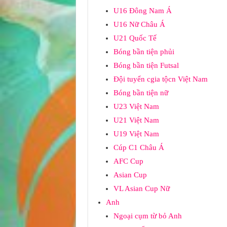
U16 Đông Nam Á
U16 Nữ Châu Á
U21 Quốc Tế
Bóng bần tiện phủi
Bóng bần tiện Futsal
Đội tuyển cgia tộcn Việt Nam
Bóng bần tiện nữ
U23 Việt Nam
U21 Việt Nam
U19 Việt Nam
Cúp C1 Châu Á
AFC Cup
Asian Cup
VL Asian Cup Nữ
Anh
Ngoại cụm từ bỏ Anh