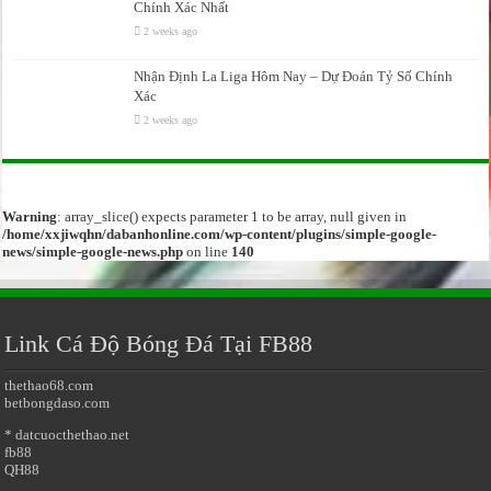
Chính Xác Nhất
2 weeks ago
Nhận Định La Liga Hôm Nay – Dự Đoán Tỷ Số Chính
Xác
2 weeks ago
Warning
: array_slice() expects parameter 1 to be array, null given in
/home/xxjiwqhn/dabanhonline.com/wp-content/plugins/simple-google-
news/simple-google-news.php
on line
140
Link Cá Độ Bóng Đá Tại FB88
thethao68.com
betbongdaso.com
* datcuocthethao.net
fb88
QH88