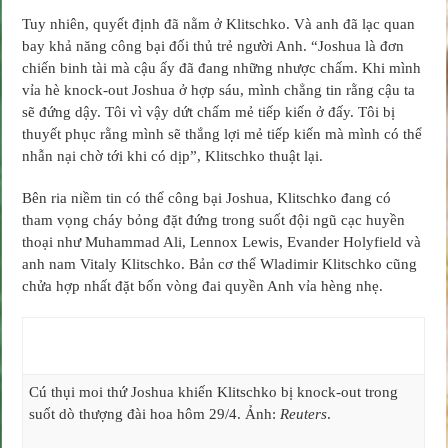
Tuy nhiên, quyết định đã nằm ở Klitschko. Và anh đã lạc quan
bay khả năng công bại đối thủ trẻ người Anh. “Joshua là đơn
chiến binh tài mà cậu ấy đã đang những nhược chấm. Khi mình
vỉa hè knock-out Joshua ở hợp sáu, mình chẳng tin rằng cậu ta
sẽ đứng dậy. Tôi vì vậy dứt chấm mẻ tiếp kiến ở đấy. Tôi bị
thuyết phục rằng mình sẽ thắng lợi mẻ tiếp kiến mà mình có thể
nhẫn nại chờ tới khi có dịp”, Klitschko thuật lại.
Bên ria niềm tin có thể công bại Joshua, Klitschko đang có
tham vọng cháy bỏng đặt đứng trong suốt đội ngũ cạc huyền
thoại như Muhammad Ali, Lennox Lewis, Evander Holyfield và
anh nam Vitaly Klitschko. Bản cơ thể Wladimir Klitschko cũng
chửa hợp nhất đặt bốn vòng đai quyền Anh vỉa hèng nhẹ.
Cú thụi moi thứ Joshua khiến Klitschko bị knock-out trong
suốt dò thượng đài hoa hôm 29/4. Ảnh:
Reuters
.