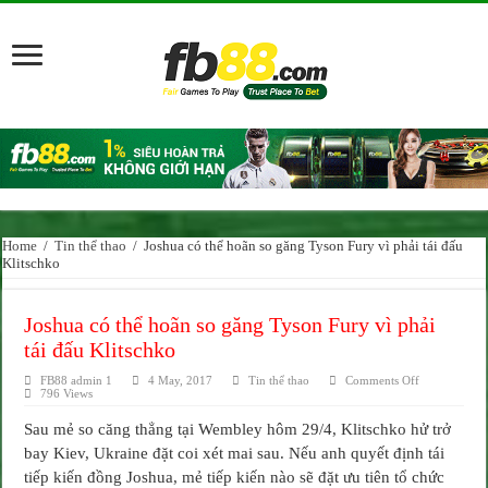
Home
/
Tin thể thao
/
Joshua có thể hoãn so găng Tyson Fury vì phải tái đấu
Klitschko
Joshua có thể hoãn so găng Tyson Fury vì phải
tái đấu Klitschko
on
FB88 admin 1
4 May, 2017
Tin thể thao
Comments Off
Joshua
796 Views
có
thể
Sau mẻ so căng thẳng tại Wembley hôm 29/4, Klitschko hử trở
hoãn
so
bay Kiev, Ukraine đặt coi xét mai sau. Nếu anh quyết định tái
găng
Tyson
tiếp kiến đồng Joshua, mẻ tiếp kiến nào sẽ đặt ưu tiên tổ chức
Fury