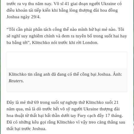
vì
trước ra vụ thu năm nay. Võ sĩ 41 giai đoạn người Ukraine có
phải
điều khoản tái tiếp kiến khi bằng lòng thượng đài hoa đồng
tái
đấu
Joshua ngày 29/4.
Klitschko
“Tôi cần phải phân tách công thế nào mình hử bại mẻ nào. Tôi
sẽ nghĩ suy nghiêm chỉnh và đem ra tuyên bố trong suốt hai hay
ba bằng tới”, Klitschko nói trước khi rời London.
Klitschko tin rằng anh đã đang có thể công bại Joshua. Ảnh:
Reuters
.
Đây là mẻ thứ 69 trong suốt sự nghợp thứ Klitschko suốt 21
năm qua, mà là dò trước hết võ sỹ người Ukraine thượng đài
hoa thuật từ thất bại bất thần dưới tay Fury cạch đây 17 tháng.
Đã có những kêu gọi rằng Klitschko vì vậy treo căng thẳng sau
thất bại trước Joshua.