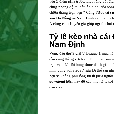
tiêu 3 điểm phía trước. Liệu rằng với đ
cùng phong độ thi đấu ổn định, đội bó
chiến thắng trọn vẹn ? C
ùng FB88
cá cư
kèo
Đà Nẵng vs Nam Định
v
à phân tíc
Á cùng các chuyên gia giúp người chơi 
Tỷ lệ kèo nhà cái
Nam Định
Vòng đấu thứ 9 giải V-League 1 mùa này
đầu căng thẳng với Nam Định trên sân n
trọn vẹn. Là đội bóng được đánh giá nhỉ
hình cùng với việc sở hữu lợi thế sân 
hẹn sẽ không phụ lòng tin từ phía ngườ
download
hôm nay để cập nhật tỷ lệ soi
đấu này.