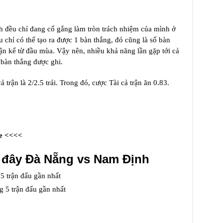
đều chỉ đang cố gắng làm tròn trách nhiệm của mình ở
 chỉ có thể tạo ra được 1 bàn thắng, đó cũng là số bàn
ận kể từ đầu mùa. Vậy nên, nhiều khả năng lần gặp tới cả
t bàn thắng được ghi.
trận là 2/2.5 trái. Trong đó, cược Tài cả trận ăn 0.83.
e <<<<
 đây
Đà Nẵng vs Nam Định
 5 trận đấu gần nhất
g 5
trận đấu gần nhất