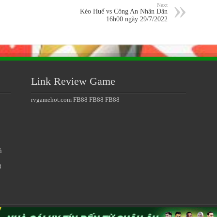
Next
Kèo Huế vs Công An Nhân Dân
16h00 ngày 29/7/2022
Link Review Game
rvgamehot.com
FB88
FB88
FB88
ủ
8