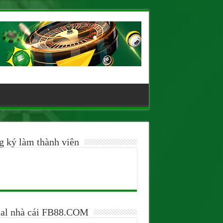
 ký làm thành viên
ial nhà cái FB88.COM