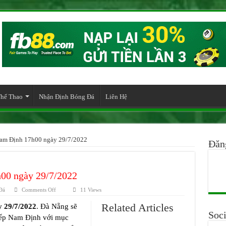
hể Thao
Nhận Định Bóng Đá
Liên Hệ
am Định 17h00 ngày 29/7/2022
Đăng
00 ngày 29/7/2022
on
Đá
Comments Off
11 Views
Kèo
Đà
Related Articles
 29/7/2022
. Đà Nẵng sẽ
Nẵng
Soc
vs
tiếp Nam Định với mục
Nam
Định