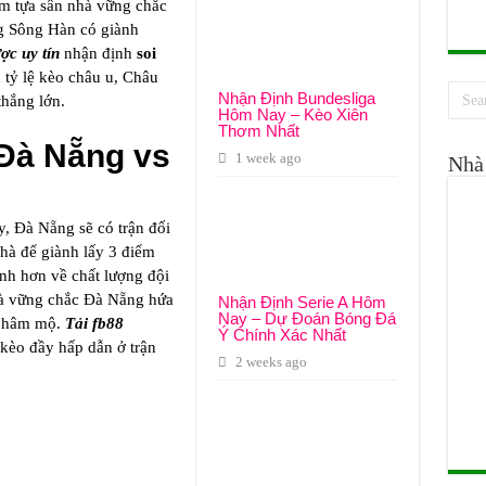
iểm tựa sân nhà vững chắc
17h00
ngày
ng Sông Hàn có giành
29/7/2022
ợc uy tín
nhận định
soi
h tỷ lệ kèo châu u, Châu
Nhận Định Bundesliga
thắng lớn.
Hôm Nay – Kèo Xiên
Thơm Nhất
Đà Nẵng vs
1 week ago
Nhà
, Đà Nẵng sẽ có trận đối
hà để giành lấy 3 điểm
nh hơn về chất lượng đội
nhà vững chắc Đà Nẵng hứa
Nhận Định Serie A Hôm
Nay – Dự Đoán Bóng Đá
i hâm mộ.
Tải fb88
Ý Chính Xác Nhất
 kèo đầy hấp dẫn ở trận
2 weeks ago