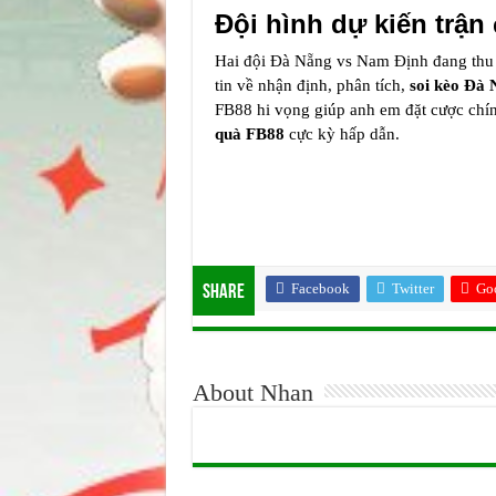
Đội hình dự kiến trận
Hai đội Đà Nẵng vs Nam Định đang thu 
tin về nhận định, phân tích,
soi kèo Đà
FB88 hi vọng giúp anh em đặt cược chí
quà FB88
cực kỳ hấp dẫn.
Facebook
Twitter
Go
Share
About Nhan