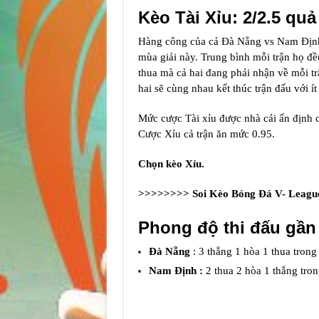
Kèo Tài Xỉu: 2/2.5 quả
Hàng công của cả Đà Nẵng vs Nam Định 
mùa giải này. Trung bình mỗi trận họ đều
thua mà cả hai đang phải nhận về mỗi tr
hai sẽ cùng nhau kết thúc trận đấu với í
Mức cược Tài xỉu được nhà cái ấn định cả 
Cược Xỉu cả trận ăn mức 0.95.
Chọn kèo Xỉu.
>>>>>>>> Soi Kèo Bóng Đá V- Leagu
Phong độ thi đấu gần
Đà Nẵng
:
3 thắng 1 hòa 1 thua
trong
Nam Định
:
2 thua 2 hòa 1 thắng tron