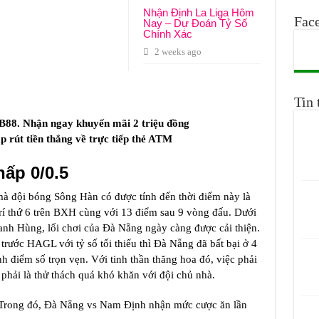
Nhận Định La Liga Hôm
Fac
Nay – Dự Đoán Tỷ Số
Chính Xác
2 weeks ago
Tin 
FB88. Nhận ngay khuyến mãi 2 triệu đồng
p rút tiền thắng về trực tiếp thẻ ATM
hấp
0/0.5
à đội bóng Sông Hàn có được tính đến thời điểm này là
rí thứ 6 trên BXH cùng với 13 điểm sau 9 vòng đấu. Dưới
nh Hùng, lối chơi của Đà Nẵng ngày càng được cải thiện.
 trước HAGL với tỷ số tối thiểu thì Đà Nẵng đã bất bại ở 4
ành điểm số trọn vẹn. Với tinh thần thăng hoa đó, việc phải
 phải là thử thách quá khó khăn với đội chủ nhà.
 Trong đó,
Đà Nẵng vs Nam Định
nhận mức cược ăn lần