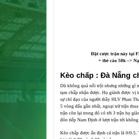
Đặt cược trận này tại 
+ thẻ cào 50k –> Nạ
Kèo chấp :
Đà Nẵng
c
Dù không quá nổi trội nhưng những gì m
tạm chấp nhận được. Họ giành được vị t
sự chỉ đạo của người thầy HLV Phan Tha
5 vòng đấu gần nhất, ngoại trừ trận thua
trận còn lại trong đó có tới 3 trận họ gi
đón tiếp Nam Định ở lượt trận tới không
Kèo chấp được ấn định cả trận là 0/0.5.