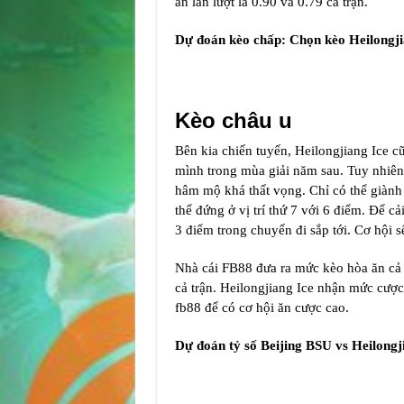
ăn lần lượt là 0.90 và 0.79 cả trận.
Dự đoán kèo chấp: Chọn kèo
Heilongji
Kèo châu u
Bên kia chiến tuyến, Heilongjiang Ice c
mình trong mùa giải năm sau. Tuy nhiên
hâm mộ khá thất vọng. Chỉ có thể giành đ
thể đứng ở vị trí thứ 7 với 6 điểm. Để cả
3 điểm trong chuyến đi sắp tới. Cơ hội s
Nhà cái FB88 đưa ra mức kèo hòa ăn cả 
cả trận.
Heilongjiang Ice
nhận mức cược 
fb88 để có cơ hội ăn cược cao.
Dự đoán tỷ số
Beijing BSU vs Heilongji