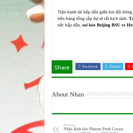
Trận tranh tài hấp dẫn giữa hai đội bó
trên bảng tổng sắp dự sẽ rất kịch tính.
T
sức hấp dẫn,
soi kèo Beijing BSU vs He
Facebook
Twitter
Share
About Nhan
Previous
Nhận định kèo Phnom Penh Crown