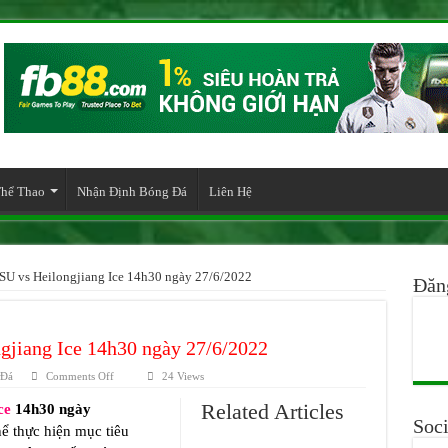
hể Thao
Nhận Định Bóng Đá
Liên Hệ
SU vs Heilongjiang Ice 14h30 ngày 27/6/2022
Đăng
gjiang Ice 14h30 ngày 27/6/2022
on
 Đá
Comments Off
24 Views
Kèo
hot
Related Articles
ce
14h30 ngày
Beijing
Soc
BSU
hể thực hiện mục tiêu
vs
Heilongjiang