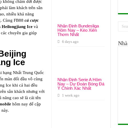
họ không chấm dứt được
Ice
14h30
 phải làm khách trên sân
ngày
ao, nhiều khả năng
27/6/2022
g.
Cùng FB88
cá cược
Nhận Định Bundesliga
 Heilongjiang Ice
v
à
Hôm Nay – Kèo Xiên
 các chuyên gia giúp
Thơm Nhất
6 days ago
Nhà
Beijing
ng Ice
iải hạng Nhất Trung Quốc
ến màn đối đầu vô cùng
Nhận Định Serie A Hôm
Nay – Dự Đoán Bóng Đá
ng Ice khi cả hai đều
Ý Chính Xác Nhất
trên sân khách nhưng với
1 week ago
 năng cao sẽ là cái tên
 mobile
hôm nay để cập
 này.