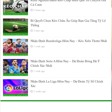
Kinh Nghiệm Đánh Kèo Chấp Hiệu Quả Từ Chuyên Gia
Cá Cược
5 hours ago
Bí Quyết Chọn Kèo Châu Âu Giúp Bạn Gia Tăng Tỷ Lệ
Thắng
3 days ago
Nhận Định Bundesliga Hôm Nay – Kèo Xiên Thơm Nhất
1 week ago
Nhận Định Serie A Hôm Nay – Dự Đoán Bóng Đá Ý
Chính Xác Nhất
1 week ago
Nhận Định La Liga Hôm Nay – Dự Đoán Tỷ Số Chính
Xác
2 weeks ago