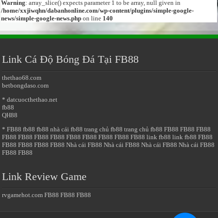
Warning
: array_slice() expects parameter 1 to be array, null given in
/home/xxjiwqhn/dabanhonline.com/wp-content/plugins/simple-google-
news/simple-google-news.php
on line
140
Link Cá Độ Bóng Đá Tại FB88
thethao68.com
betbongdaso.com
* datcuocthethao.net
fb88
QH88
* FB88
fb88
fb88
nhà cái fb88
trang chủ fb88
trang chủ fb88
FB88
FB88
FB88
FB88
FB88
FB88
FB88
FB88
FB88
FB88
FB88
FB88
link fb88
link fb88
FB88
FB88
FB88
FB88
FB88
Nhà cái FB88
Nhà cái FB88
Nhà cái FB88
Nhà cái FB88
FB88
FB88
Link Review Game
rvgamehot.com
FB88
FB88
FB88