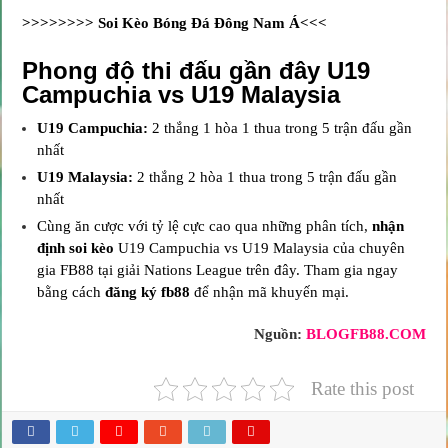
>>>>>>>> Soi Kèo Bóng Đá Đông Nam Á<<<
Phong độ thi đấu gần đây
U19
Campuchia vs U19 Malaysia
U19 Campuchia:
2 thắng 1 hòa 1 thua
trong 5 trận đấu gần
nhất
U19 Malaysia
:
2 thắng 2 hòa 1 thua
trong 5 trận đấu gần
nhất
Cùng ăn cược với tỷ lệ cực cao qua những phân tích,
nhận
định soi kèo
U19 Campuchia vs U19 Malaysia
của chuyên
gia FB88 tại giải Nations League trên đây. Tham gia ngay
bằng cách
đăng ký fb88
để nhận mã khuyến mại.
Nguồn:
BLOGFB88.COM
Rate this post