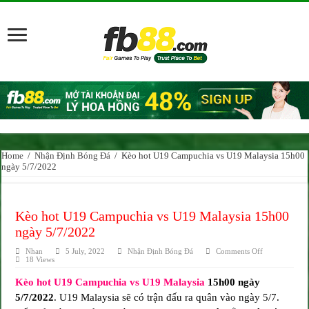
Home
/
Nhận Định Bóng Đá
/
Kèo hot U19 Campuchia vs U19 Malaysia 15h00
ngày 5/7/2022
Kèo hot U19 Campuchia vs U19 Malaysia 15h00
ngày 5/7/2022
on
Nhan
5 July, 2022
Nhận Định Bóng Đá
Comments Off
Kèo
18 Views
hot
U19
Kèo hot U19 Campuchia vs U19 Malaysia
15h00 ngày
Campuchia
vs
5/7/2022
. U19 Malaysia sẽ có trận đấu ra quân vào ngày 5/7.
U19
Malaysia