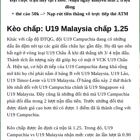
Đặt cược trận này tại FB88. Nhận ngay khuyến mãi 2 triệu
đồng
+ thẻ cào 50k –> Nạp rút tiền thắng về trực tiếp thẻ ATM
Kèo chấp:
U19 Malaysia
chấp
1.25
Khác với cấp độ ĐTQG, đội U19 Campuchia đang có những
dấu ấn đậm nét tại các giải đấu châu lục gần đây. Họ đã tạo nên
bất ngờ ở vòng loại U19 Châu Á khi đã thắng tới 3/ 4 trận đấu.
Thành tích ấn tượng này đã giúp họ có mặt ở VCK U19 Châu
Á. Hiện tại, cơ hội đi tiếp của U19 Campuchia đang khá rộng
mở khi họ chỉ phải nằm ở bảng B với U19 Malaysia, U19 Lào,
U19 Timor-Leste và U19 Malaysia. Ở bảng đấu này 2 thử thách
lớn nhất đối với U19 Campuchia chính là U19 Singapore và
U19 Malaysia. Đây cũng là những đối thủ mà U19 Campuchia
phải đối đầu trong 2 lượt trận đầu tiên. Trước những đối thủ
được đánh giá cao hơn thì có được 1 điểm đã là thành công với
U19 Campuchia.
Kèo chấp được ấn định cả trận là 1.25. Trong đó,
U19
Campuchia vs U19 Malaysia
nhận mức cược ăn lần lượt là 0.90