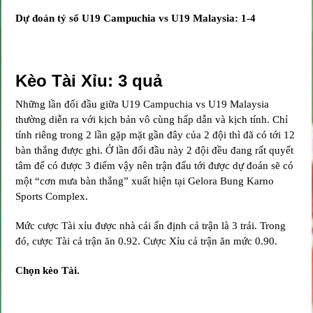
Dự đoán tỷ số
U19 Campuchia vs U19 Malaysia: 1-4
Kèo Tài Xỉu: 3 quả
Những lần đối đầu giữa U19 Campuchia vs U19 Malaysia
thường diễn ra với kịch bản vô cùng hấp dẫn và kịch tính. Chỉ
tính riêng trong 2 lần gặp mặt gần đây của 2 đội thì đã có tới 12
bàn thắng được ghi. Ở lần đối đầu này 2 đội đều đang rất quyết
tâm để có được 3 điểm vậy nên trận đấu tới được dự đoán sẽ có
một “cơn mưa bàn thắng” xuất hiện tại
Gelora Bung Karno
Sports Complex.
Mức cược Tài xỉu được nhà cái ấn định cả trận là 3 trái. Trong
đó, cược Tài cả trận ăn 0.92. Cược Xỉu cả trận ăn mức 0.90.
Chọn kèo Tài.