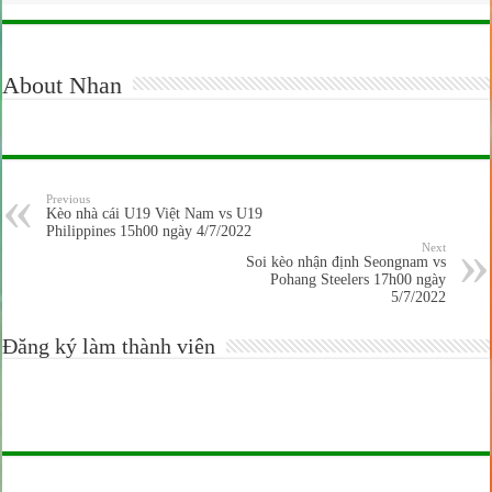
About Nhan
Previous
Kèo nhà cái U19 Việt Nam vs U19
Philippines 15h00 ngày 4/7/2022
Next
Soi kèo nhận định Seongnam vs
Pohang Steelers 17h00 ngày
5/7/2022
Đăng ký làm thành viên