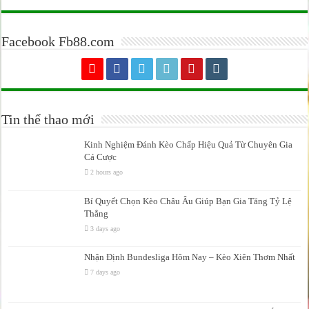
Facebook Fb88.com
Tin thể thao mới
Kinh Nghiệm Đánh Kèo Chấp Hiệu Quả Từ Chuyên Gia
Cá Cược
2 hours ago
Bí Quyết Chọn Kèo Châu Âu Giúp Bạn Gia Tăng Tỷ Lệ
Thắng
3 days ago
Nhận Định Bundesliga Hôm Nay – Kèo Xiên Thơm Nhất
7 days ago