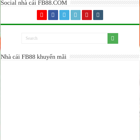
Social nhà cái FB88.COM
Nhà cái FB88 khuyến mãi