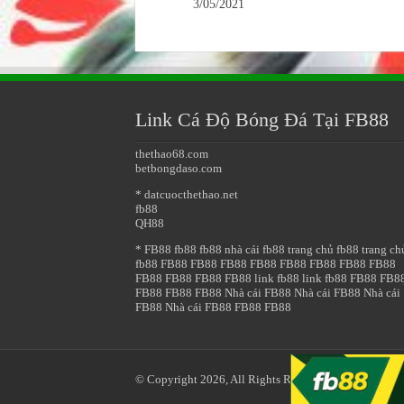
3/05/2021
Link Cá Độ Bóng Đá Tại FB88
thethao68.com
betbongdaso.com
* datcuocthethao.net
fb88
QH88
* FB88
fb88
fb88
nhà cái fb88
trang chủ fb88
trang ch
fb88
FB88
FB88
FB88
FB88
FB88
FB88
FB88
FB88
FB88
FB88
FB88
FB88
link fb88
link fb88
FB88
FB8
FB88
FB88
FB88
Nhà cái FB88
Nhà cái FB88
Nhà cái
FB88
Nhà cái FB88
FB88
FB88
© Copyright 2026, All Rights Reserved