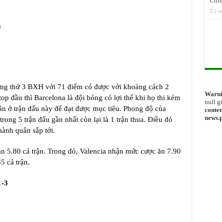
Chí
2 w
a
ứng thứ 3 BXH với 71 điểm có được với khoảng cách 2
Warn
op đầu thì Barcelona là đội bóng có lợi thế khi họ thi kém
null g
ân ở trận đấu này để đạt được mục tiêu. Phong độ của
conten
news.
rong 5 trận đấu gần nhất còn lại là 1 trận thua. Điều đó
hành quân sắp tới.
ăn 5.80 cả trận. Trong đó,
Valencia
nhận mức cược ăn 7.90
 cả trận.
1-3