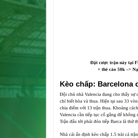
Đặt cược trận này tại 
+ thẻ cào 50k –> Nạ
Kèo chấp: Barcelona 
Đội chủ nhà
Valencia đang cho thấy sự 
chỉ biết hòa và thua. Hiện tại sau 33 v
chia điểm với 13 trận thua. Khoảng các
Valencia cần tiếp tục cố gắng để không 
Trận đấu tới phải đón tiếp Barca là thử 
Nhà cái ấn định kèo chấp 1.5 trái cả tr