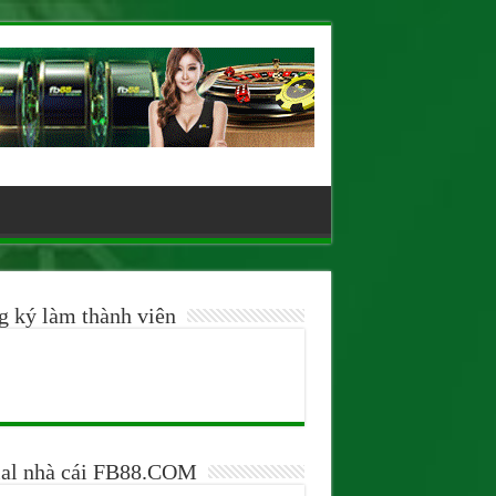
 ký làm thành viên
ial nhà cái FB88.COM