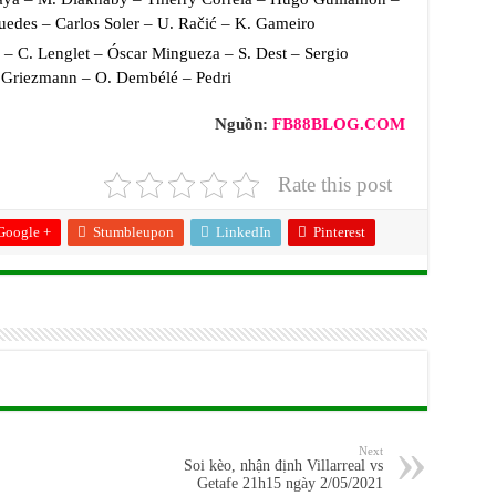
edes – Carlos Soler – U. Račić – K. Gameiro
 – C. Lenglet – Óscar Mingueza – S. Dest – Sergio
. Griezmann – O. Dembélé – Pedri
Nguồn:
FB88BLOG.COM
Rate this post
Google +
Stumbleupon
LinkedIn
Pinterest
Next
Soi kèo, nhận định Villarreal vs
Getafe 21h15 ngày 2/05/2021