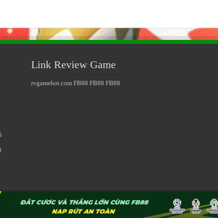
Link Review Game
rvgamehot.com
FB88
FB88
FB88
ủ
8