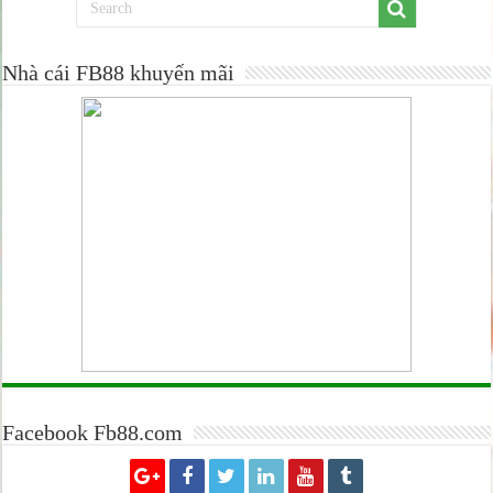
Nhà cái FB88 khuyến mãi
Facebook Fb88.com