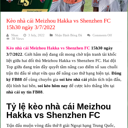
Kèo nhà cái Meizhou Hakka vs Shenzhen FC
15h30 ngày 3/7/2022
on
Nhan
3 July, 2022
Nhận Định Bóng Đá
Comments Off
Kèo
38 Views
nhà
cái
Kèo nhà cái Meizhou Hakka vs Shenzhen FC
15h30 ngày
Meizhou
Hakka
3/7/2022
. Giới hâm mộ đang rất mong chờ trận tranh tài khốc
vs
Shenzhen
liệt giữa hai đối thủ Meizhou Hakka vs Shenzhen FC. Hai đội
FC
15h30
Top giữa đang tràn đầy quyết tâm nâng cao điểm số sau chuỗi
ngày
trận thi đấu tẻ nhạt vừa qua để nâng cao thứ hạng hiện tại.
Đăng
3/7/2022
ký FB88
để cùng chuyên gia
soi kèo nhà cái
phân tích trận đấu,
đội hình hai bên,
soi kèo hôm nay
để cược kèo thắng lớn tại
nhà cái uy tín
FB88
.
Tỷ lệ kèo nhà cái Meizhou
Hakka vs Shenzhen FC
Trận đấu muộn vòng đấu thứ 8 giải Ngoại hạng Trung Quốc,