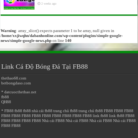
2 weeks ago
Warning
: array_slice() expects parameter 1 to be array, null given in
/home/xxjiwqhn/dabanhonline.com/wp-content/plugins/simple-google-
news/simple-google-news.php
on line
140
Link Cá Độ Bóng Đá Tại FB88
thethao68.com
betbongdaso.com
* datcuocthethao.net
fb88
QH88
* FB88
fb88
fb88
nhà cái fb88
trang chủ fb88
trang chủ fb88
FB88
FB88
FB88
FB88
FB88
FB88
FB88
FB88
FB88
FB88
FB88
FB88
link fb88
link fb88
FB88
FB88
FB88
FB88
FB88
Nhà cái FB88
Nhà cái FB88
Nhà cái FB88
Nhà cái FB88
FB88
FB88