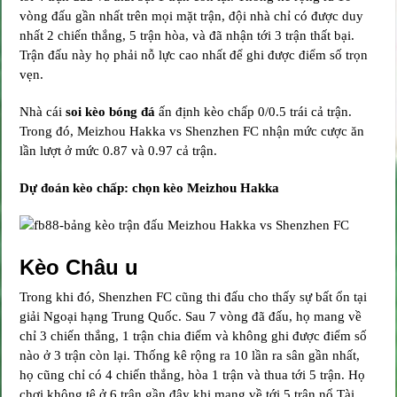
vòng đấu gần nhất trên mọi mặt trận, đội nhà chỉ có được duy
nhất 2 chiến thắng, 5 trận hòa, và đã nhận tới 3 trận thất bại.
Trận đấu này họ phải nỗ lực cao nhất để ghi được điểm số trọn
vẹn.
Nhà cái
soi kèo bóng đá
ấn định kèo chấp 0/0.5 trái cả trận.
Trong đó, Meizhou Hakka vs Shenzhen FC nhận mức cược ăn
lần lượt ở mức 0.87 và 0.97 cả trận.
Dự đoán kèo chấp: chọn kèo Meizhou Hakka
Kèo Châu u
Trong khi đó, Shenzhen FC cũng thi đấu cho thấy sự bất ổn tại
giải Ngoại hạng Trung Quốc. Sau 7 vòng đã đấu, họ mang về
chỉ 3 chiến thắng, 1 trận chia điểm và không ghi được điểm số
nào ở 3 trận còn lại. Thống kê rộng ra 10 lần ra sân gần nhất,
họ cũng chỉ có 4 chiến thắng, hòa 1 trận và thua tới 5 trận. Họ
chơi không tệ ở 6 trận gần đây khi mang về tới 5 trận nổ Tài.