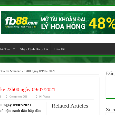
hể Thao
Nhận Định Bóng Đá
Liên Hệ
etsk vs Schalke 23h00 ngày 09/07/2021
Đăng
lke 23h00 ngày 09/07/2021
on
á
Comments Off
94 Views
Kèo
Shakhtar
Related Articles
00 ngày 09/07/2021
.
Donetsk
Soc
vs
có trận tranh đấu hấp dẫn
Schalke
23h00