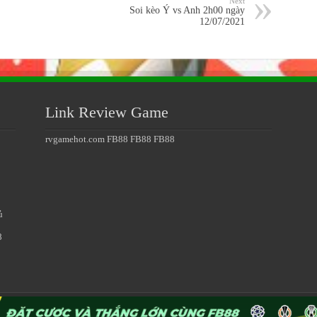
Next
Soi kèo Ý vs Anh 2h00 ngày
12/07/2021
Link Review Game
rvgamehot.com
FB88
FB88
FB88
ủ
8