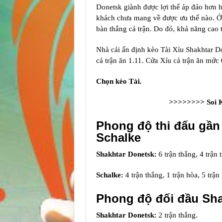
Donetsk giành được lợi thế áp đảo hơn 
khách chưa mang về được ưu thế nào. Ở 
bàn thắng cả trận. Do đó, khả năng cao t
Nhà cái ấn định kèo Tài Xỉu Shakhtar Do
cả trận ăn 1.11. Cửa Xỉu cả trận ăn mức 
Chọn kèo Tài.
>>>>>>>> Soi 
Phong độ thi đấu gần
Schalke
Shakhtar Donetsk:
6 trận thắng, 4 trận 
Schalke:
4 trận thắng, 1 trận hòa, 5 trận 
Phong độ đối đầu Sha
Shakhtar Donetsk:
2 trận thắng.