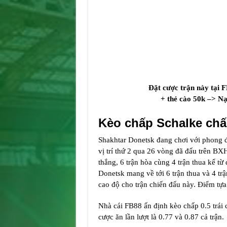
Đặt cược trận này tại 
+ thẻ cào 50k –> Nạ
Kèo chấp Schalke chấ
Shakhtar Donetsk đang chơi với phong đ
vị trí thứ 2 qua 26 vòng đã đấu trên BX
thắng, 6 trận hòa cùng 4 trận thua kể từ
Donetsk mang về tới 6 trận thua và 4 trậ
cao độ cho trận chiến đấu này. Điểm tựa
Nhà cái FB88 ấn định kèo chấp 0.5 trái 
cược ăn lần lượt là 0.77 và 0.87 cả trận.