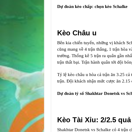
Dự đoán kèo chấp: chọn kèo Schalke
Kèo Châu u
Bên kia chiến tuyến, những vị khách Sc
cũng mang về 4 trận thắng, 1 trận hòa và
trường. Thống kê 5 trận ra quân gần nhất
trận thất bại. Trận hành quân tới đội bó
Tỷ lệ kèo châu u hòa cả trận ăn 3.25 cả
trận. Đội khách nhận mức cược ăn 2.15 c
Dự đoán tỷ số
Shakhtar Donetsk vs
Sch
Kèo Tài Xỉu: 2/2.5 quả
Shakhtar Donetsk vs Schalke có 4 trận c