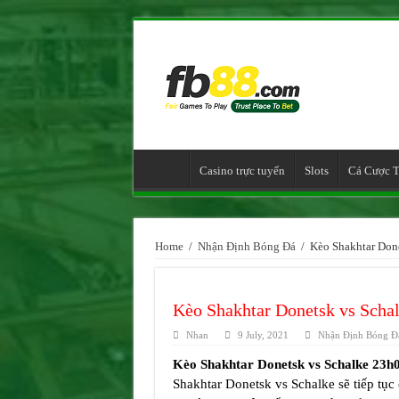
Casino trực tuyến
Slots
Cá Cược T
Home
/
Nhận Định Bóng Đá
/
Kèo Shakhtar Don
Kèo Shakhtar Donetsk vs Scha
Nhan
9 July, 2021
Nhận Định Bóng Đ
Kèo Shakhtar Donetsk vs Schalke 23h
Shakhtar Donetsk vs Schalke sẽ tiếp tục 