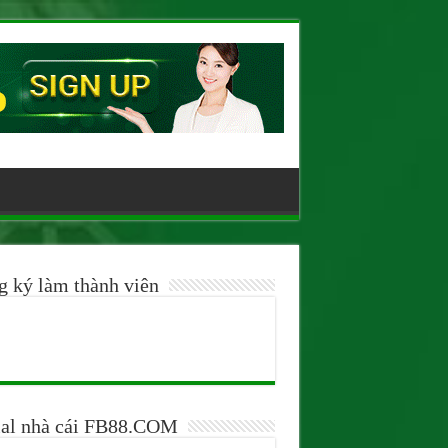
 ký làm thành viên
ial nhà cái FB88.COM