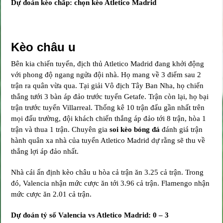
Dự đoán kèo chấp: chọn kèo Atletico Madrid
Kèo châu u
Bên kia chiến tuyến, địch thủ Atletico Madrid đang khởi động
với phong độ ngang ngửa đội nhà. Họ mang về 3 điểm sau 2
trận ra quân vừa qua. Tại giải Vô địch Tây Ban Nha, họ chiến
thắng tưới 3 bàn áp đảo trước tuyển Getafe. Trận còn lại, họ bại
trận trước tuyển Villarreal. Thống kê 10 trận đấu gần nhất trên
mọi đấu trường, đội khách chiến thắng áp đảo tới 8 trận, hòa 1
trận và thua 1 trận. Chuyên gia
soi kèo
bóng đá
đánh giá trận
hành quân xa nhà của tuyển Atletico Madrid dự rằng sẽ thu về
thắng lợi áp đảo nhất.
Nhà cái ấn định kèo châu u hòa cả trận ăn 3.25 cả trận. Trong
đó, Valencia nhận mức cược ăn tới 3.96 cả trận. Flamengo nhận
mức cược ăn 2.01 cả trận.
Dự đoán tỷ số Valencia vs Atletico Madrid: 0 – 3