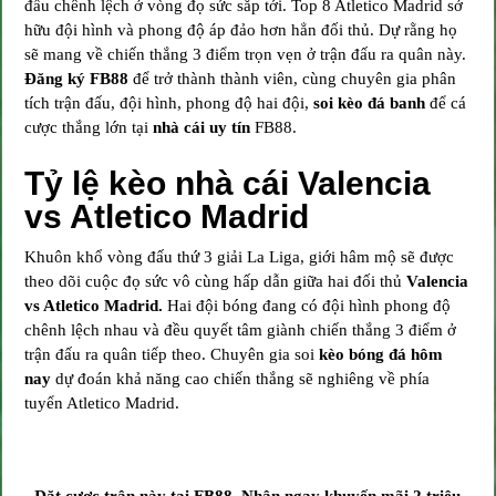
đấu chênh lệch ở vòng đọ sức sắp tới. Top 8 Atletico Madrid sở
3h00
ngày
hữu đội hình và phong độ áp đảo hơn hẳn đối thủ. Dự rằng họ
30/8/2022
sẽ mang về chiến thắng 3 điểm trọn vẹn ở trận đấu ra quân này.
Đăng ký FB88
để trở thành thành viên, cùng chuyên gia phân
tích trận đấu, đội hình, phong độ hai đội,
soi kèo đá banh
để cá
cược thắng lớn tại
nhà cái uy tín
FB88.
Tỷ lệ kèo nhà cái Valencia
vs Atletico Madrid
Khuôn khổ vòng đấu thứ 3 giải La Liga, giới hâm mộ sẽ được
theo dõi cuộc đọ sức vô cùng hấp dẫn giữa hai đối thủ
Valencia
vs Atletico Madrid.
Hai đội bóng đang có đội hình phong độ
chênh lệch nhau và đều quyết tâm giành chiến thắng 3 điểm ở
trận đấu ra quân tiếp theo. Chuyên gia soi
kèo bóng đá hôm
nay
dự đoán khả năng cao chiến thắng sẽ nghiêng về phía
tuyển Atletico Madrid.