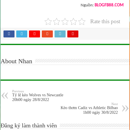
Nguồn:
BLOGFB88.COM
Rate this post
About Nhan
Previous
Tỷ lệ kèo Wolves vs Newcastle
20h00 ngày 28/8/2022
Next
Kèo thơm Cadiz vs Athletic Bilbao
1h00 ngày 30/8/2022
Đăng ký làm thành viên