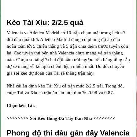
Kèo Tài Xỉu: 2/2.5 quả
Valencia vs Atletico Madrid có 10 trận chạm mặt trong lịch sử
đối đầu quá khứ. Atletico Madrid đang có phong độ áp đào
hoàn toàn tới 5 chiến thắng và 5 trận chia điểm trước tuyển còn
lại. Các tuyển thủ bên nhà Valencia chưa mang về trận thắng
nào. Ở trận so tài giữa hai đội nằm trái ngược trên bảng tổng sắp
dự sẽ mang về kết quả chênh lệch nhiều nhất. Do đó, chuyên
gia
soi kèo
dự đoán cửa Tài sẽ thắng trận này.
Nhà cái ấn định kèo Tài Xỉu cả trận mức 2/2.5 trái. Trong đó,
cược Tài và Xỉu cả trận ăn lần lượt ở mức -0.98 và 0.87.
Chọn kèo Tài.
>>>>>>>> Soi Kèo Bóng Đá Tây Ban Nha <<<<<<<<
Phong độ thi đấu gần đây Valencia