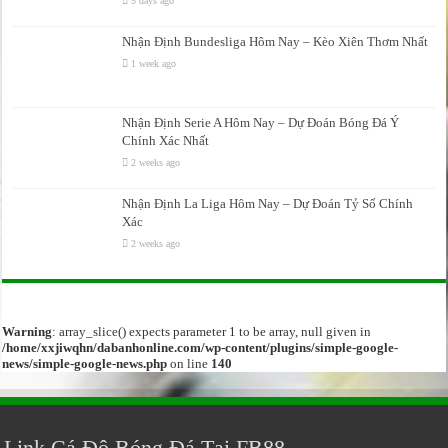
5 days ago
Nhận Định Bundesliga Hôm Nay – Kèo Xiên Thơm Nhất
1 week ago
Nhận Định Serie A Hôm Nay – Dự Đoán Bóng Đá Ý
Chính Xác Nhất
2 weeks ago
Nhận Định La Liga Hôm Nay – Dự Đoán Tỷ Số Chính
Xác
2 weeks ago
Warning
: array_slice() expects parameter 1 to be array, null given in
/home/xxjiwqhn/dabanhonline.com/wp-content/plugins/simple-google-
news/simple-google-news.php
on line
140
Link Cá Độ Bóng Đá Tại FB88