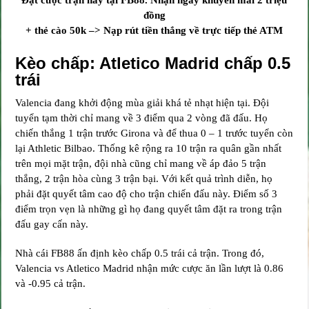
Đặt cược trận này tại FB88. Nhận ngay khuyến mãi 2 triệu
đồng
+ thẻ cào 50k –> Nạp rút tiền thắng về trực tiếp thẻ ATM
Kèo chấp: Atletico Madrid chấp 0.5
trái
Valencia đang khởi động mùa giải khá tẻ nhạt hiện tại. Đội
tuyển tạm thời chỉ mang về 3 điểm qua 2 vòng đã đấu. Họ
chiến thắng 1 trận trước Girona và để thua 0 – 1 trước tuyển còn
lại Athletic Bilbao. Thống kê rộng ra 10 trận ra quân gần nhất
trên mọi mặt trận, đội nhà cũng chỉ mang về áp đảo 5 trận
thắng, 2 trận hòa cùng 3 trận bại. Với kết quả trình diễn, họ
phải đặt quyết tâm cao độ cho trận chiến đấu này. Điểm số 3
điểm trọn vẹn là những gì họ đang quyết tâm đặt ra trong trận
đấu gay cấn này.
Nhà cái FB88 ấn định kèo chấp 0.5 trái cả trận. Trong đó,
Valencia vs Atletico Madrid nhận mức cược ăn lần lượt là 0.86
và -0.95 cả trận.