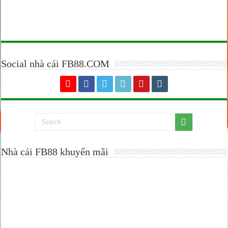
Social nhà cái FB88.COM
Nhà cái FB88 khuyến mãi