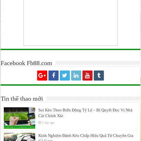
Facebook Fb88.com
Tin thể thao mới
Soi Kèo Theo Biến Động Tỷ Lệ – Bí Quyết Đọc Vị Nhà
Cái Chính Xác
1 day ago
Kinh Nghiệm Đánh Kèo Chấp Hiệu Quả Từ Chuyên Gia