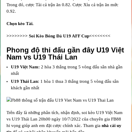
Trong đó, cược Tài cả trận ăn 0.82. Cược Xỉu cả trận ăn mức
0.92.
Chọn kèo Tài.
>>>>>>>> Soi Kèo Bóng Đá U19 AFF Cup<<<<<<<<
Phong độ thi đấu gần đây U19 Việt
Nam vs U19 Thái Lan
U19 Việt Nam:
2 hòa 3 thắng trong 5 vòng đấu sân nhà gần
nhất
U19 Thái Lan:
1 hòa 1 thua 3 thắng trong 5 vòng đấu sân
khách gần nhất
Trên đây là những phân tích, nhận định, soi kèo U19 Việt Nam
vs U19 Thái Lan 20h00 ngày 10/7/2022 của chuyên gia FB88
hi vọng giúp anh em đặt cược chính xác. Tham gia
nhà cái uy