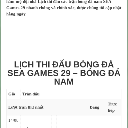
hâm mộ đội nhà Lịch thi đấu các trận bóng đá nam SEA
Games
29
Games 29 nhanh chóng và chính xác, được chúng tôi cập nhật
cùng
hằng ngày.
nhà
cái
FB88
LỊCH THI ĐẤU BÓNG ĐÁ
SEA GAMES 29 – BÓNG ĐÁ
NAM
Giờ
Trận đấu
Trực
Lượt trận thứ nhất
Bảng
tiếp
14/08