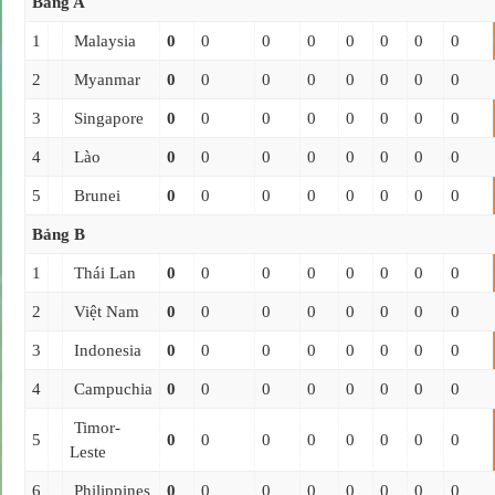
Bảng A
1
Malaysia
0
0
0
0
0
0
0
0
2
Myanmar
0
0
0
0
0
0
0
0
3
Singapore
0
0
0
0
0
0
0
0
4
Lào
0
0
0
0
0
0
0
0
5
Brunei
0
0
0
0
0
0
0
0
Bảng B
1
Thái Lan
0
0
0
0
0
0
0
0
2
Việt Nam
0
0
0
0
0
0
0
0
3
Indonesia
0
0
0
0
0
0
0
0
4
Campuchia
0
0
0
0
0
0
0
0
Timor-
5
0
0
0
0
0
0
0
0
Leste
6
Philippines
0
0
0
0
0
0
0
0