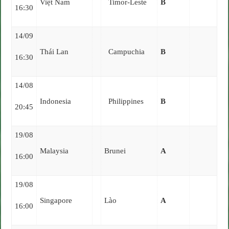
Việt Nam
Timor-Leste
B
16:30
14/09
Thái Lan
Campuchia
B
16:30
14/08
Indonesia
Philippines
B
20:45
19/08
Malaysia
Brunei
A
16:00
19/08
Singapore
Lào
A
16:00