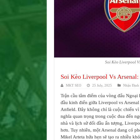
Soi Kèo Liverpool V
Soi Kèo Liverpool Vs Arsenal:
MKT SEO
25 July, 2025
Nhận Định
Trận cầu tâm điểm của vòng đấu Ngoại 
đầu kinh điển giữa Liverpool vs Arsenal
Anfield. Đây không chỉ là cuộc chiến v
nghĩa quan trọng trong cuộc đua đến ngô
nhà và lịch sử đối đầu ấn tượng, Liverp
hơn. Tuy nhiên, một Arsenal đang có ph
Mikel Arteta hứa hẹn sẽ tạo ra nhiều kh