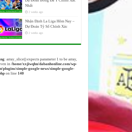
Dự Đoán Bóng Đá Ý Chính Xác
Nhất
2 weeks ago
Nhận Định La Liga Hôm Nay –
Dự Đoán Tỷ Số Chính Xác
2 weeks ago
ing
: array_slice() expects parameter 1 to be array,
iven in
/home/xxjiwqhn/dabanhonline.com/wp-
t/plugins/simple-google-news/simple-google-
php
on line
140