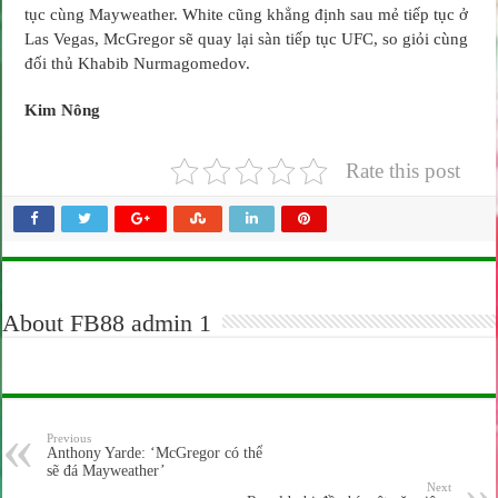
tục cùng Mayweather. White cũng khẳng định sau mẻ tiếp tục ở
Las Vegas, McGregor sẽ quay lại sàn tiếp tục UFC, so giỏi cùng
đối thủ Khabib Nurmagomedov.
Kim Nông
Rate this post
About FB88 admin 1
Previous
Anthony Yarde: ‘McGregor có thể
sẽ đá Mayweather’
Next