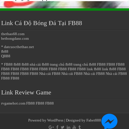
Link Cá Độ Bóng Đá Tại FB88
thethao68.com
betbongdaso.com
* datcuocthethao.net
fb88
QH88
* FB88
fb88
fb88
nhà cái fb88
trang chủ fb88
trang chủ fb88
FB88
FB88
FB88
FB88
FB88
FB88
FB88
FB88
FB88
FB88
FB88
FB88
link fb88
link fb88
FB88
FB88
FB88
FB88
FB88
Nhà cái FB88
Nhà cái FB88
Nhà cái FB88
Nhà cái FB88
FB88
FB88
Link Review Game
rvgamehot.com
FB88
FB88
FB88
Powered by
WordPress
| Designed by
Fabet888