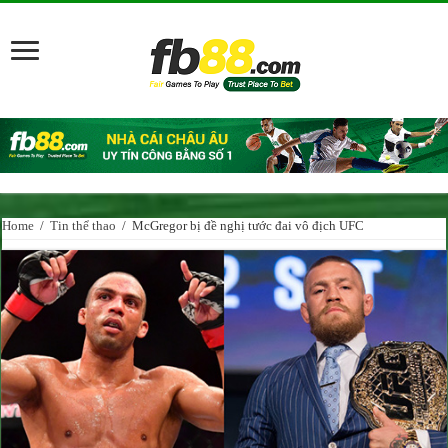
Home
/
Tin thể thao
/
McGregor bị đề nghị tước đai vô địch UFC