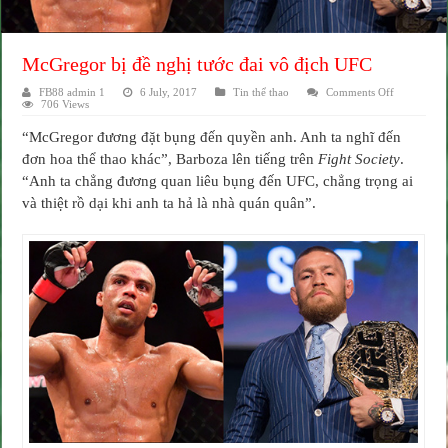
McGregor bị đề nghị tước đai vô địch UFC
on
FB88 admin 1
6 July, 2017
Tin thể thao
Comments Off
McGregor
706 Views
bị
đề
“McGregor đương đặt bụng đến quyền anh. Anh ta nghĩ đến
nghị
tước
đơn hoa thể thao khác”, Barboza lên tiếng trên
Fight Society
.
đai
vô
“Anh ta chẳng đương quan liêu bụng đến UFC, chẳng trọng ai
địch
UFC
và thiệt rồ dại khi anh ta hả là nhà quán quân”.