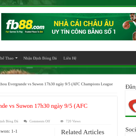
hể Thao
Nhận Định Bóng Đá
Liên Hệ
hou Evergrande vs Suwon 17h30 ngày 9/5 (AFC Champions League
Đăng
nde vs Suwon 17h30 ngày 9/5 (AFC
on
ịnh Bóng Đá
Comments Off
720 Views
Nhận
Soc
định
Related Articles
uwon: 1-1
Guangzhou
Evergrande