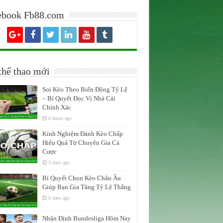
ebook Fb88.com
thể thao mới
Soi Kèo Theo Biến Động Tỷ Lệ
– Bí Quyết Đọc Vị Nhà Cái
Chính Xác
6 hours ago
Kinh Nghiệm Đánh Kèo Chấp
Hiệu Quả Từ Chuyên Gia Cá
Cược
3 days ago
Bí Quyết Chọn Kèo Châu Âu
Giúp Bạn Gia Tăng Tỷ Lệ Thắng
6 days ago
Nhận Định Bundesliga Hôm Nay