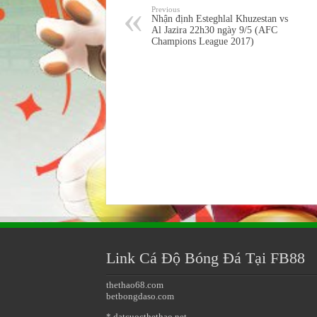
Previous
Nhận định Esteghlal Khuzestan vs
Al Jazira 22h30 ngày 9/5 (AFC
Champions League 2017)
Link Cá Độ Bóng Đá Tại FB88
thethao68.com
betbongdaso.com
* datcuocthethao.net