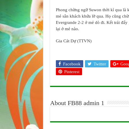
Phong chừng ngữ Suwon thời kì qua là k
mẻ sân khách khứa lỡ qua. Họ cũng ch
Evergrande 2-2 ở mẻ dò đi. Kết trái đấy 
lại ở mẻ nào.
Gia Cát Dự (TTVN)
Facebook
Twitter
Goog
Pinterest
About FB88 admin 1