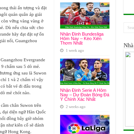
vs
Suwon
ong thái ấn tượng và đặt
17h30
gôi quán quân áp giải
ngày
9/5
 còn vững vàng vàng ở
(AFC
Champions
ẻ. Dù nếu chia sức cho
League
2017)
Nhận Định Bundesliga
ande hãy đạt đặt sự ổn
Hôm Nay – Kèo Xiên
giải nối, Guangzhou
Thơm Nhất
Nhà
1 week ago
 Guangzhou Evergrande
 9 chấm sau 5 dò mẻ.
đtương ứng sau là Suwon
 chỉ 1 và 2 chấm vì vậy
ó bắt vé đi đấu trong
Nhận Định Serie A Hôm
 dò mẻ chót nào.
Nay – Dự Đoán Bóng Đá
Ý Chính Xác Nhất
 cầm chân Suwon trên
2 weeks ago
ấy, đại diện ngữ Hàn Quốc
ẻ nối đồng bây giờ nhóm
cận như kiên cố sẽ đánh
n ngữ Hong Kong.