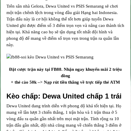
Trên sân nhà Gelora, Dewa United vs PSIS Semarang sẽ chơi
một trận chênh lệch trong vòng đầu giải Hạng hai Indonesia.
Trận đấu này là cơ hội không thể tốt hơn giúp tuyển Dewa
United ghi được điểm số 3 điểm trọn vẹn và nâng cao thành tích
hiện tại. Khả năng cao họ sẽ tận dụng tốt nhất đội hình và
phong độ để mang về điểm số trọn vẹn trong trận ra quân lần
này.
Đặt cược trận này tại FB88. Nhận ngay khuyến mãi 2 triệu
đồng
+ thẻ cào 50k –> Nạp rút tiền thắng về trực tiếp thẻ ATM
Kèo chấp: Dewa United chấp 1 trái
Dewa United đang trình diễn với phong độ khá tốt hiện tại. Họ
mang về lần lượt 3 chiến thắng, 1 trận hòa và 1 trận thua ở 5
vòng đấu ra quân gần nhất trên mọi mặt trận. Tính rộng ra 10
trận đấu gần nhất, đội nhà cũng mang về chiến thắng 3 điểm ở