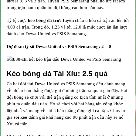
lượt là 3, 3 và 3 trận. Tuyển PSIS Semarang phải nỗ lực rất lớn
trong trận hành quân tới đội bóng cao hơn hẳn này.
Tỷ lệ cược
kèo bóng đá trực tuyến
châu u hòa cả trận ăn lên tới
4.00 cả trận. Trong đó, 1.23 và tới 12.0 là mức cược ăn lần lượt
dành cho Dewa United vs PSIS Semarang.
Dự đoán tỷ số Dewa United vs PSIS Semarang: 2 – 0
Kèo bóng đá Tài Xỉu: 2.5 quả
Cả hai đối thủ Dewa United vs PSIS Semarang đều chưa mang
về nhiều bàn thắng được ghi ở những trận ra quân gần đây. Hai
đội bóng sẽ chơi với thế trận giằng co kịch tính nhất ở những
phút ra quân đầu tiên. Họ sẽ chơi với hai hàng tấn công khốc
liệt nhất và mang về chỉ ít bàn thắng được ghi cả trận. Chuyên
gia
soi kèo
đánh giá khả năng cao 90 phút trận đấu này sẽ nổ
Xỉu cả trận.