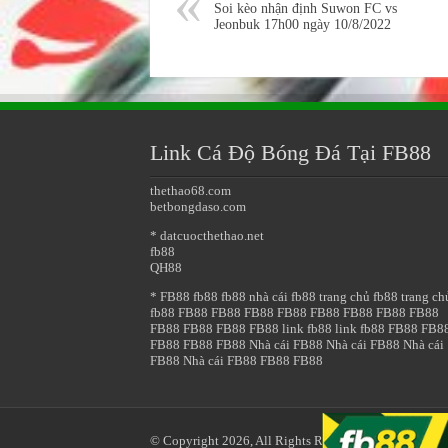
Soi kèo nhận định Suwon FC vs
Jeonbuk 17h00 ngày 10/8/2022
Link Cá Độ Bóng Đá Tại FB88
thethao68.com
betbongdaso.com
* datcuocthethao.net
fb88
QH88
* FB88
fb88
fb88
nhà cái fb88
trang chủ fb88
trang ch
fb88
FB88
FB88
FB88
FB88
FB88
FB88
FB88
FB88
FB88
FB88
FB88
FB88
link fb88
link fb88
FB88
FB8
FB88
FB88
FB88
Nhà cái FB88
Nhà cái FB88
Nhà cái
FB88
Nhà cái FB88
FB88
FB88
© Copyright 2026, All Rights Reserved