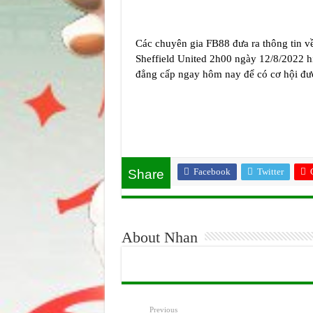
Các chuyên gia FB88 đưa ra thông tin v
Sheffield United 2h00 ngày 12/8/2022 h
đẳng cấp ngay hôm nay để có cơ hội đ
Facebook
Twitter
Share
About Nhan
Previous