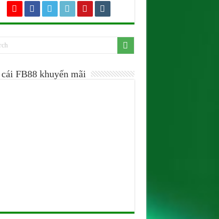
 cái FB88 khuyến mãi