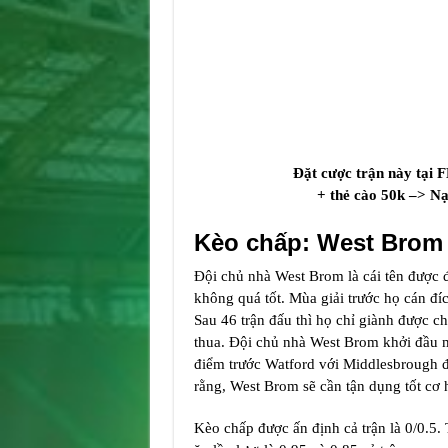
Đặt cược trận này tại 
+ thẻ cào 50k –> Nạ
Kèo chấp: West Brom 
Đội chủ nhà West Brom là cái tên được đ
không quá tốt. Mùa giải trước họ cán đíc
Sau 46 trận đấu thì họ chỉ giành được chi
thua. Đội chủ nhà West Brom khởi đầu mù
điểm trước Watford với Middlesbrough đ
rằng, West Brom sẽ cần tận dụng tốt cơ 
Kèo chấp được ấn định cả trận là 0/0.5