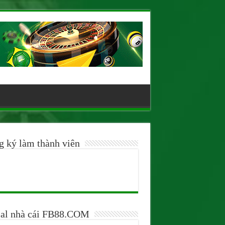
 ký làm thành viên
ial nhà cái FB88.COM