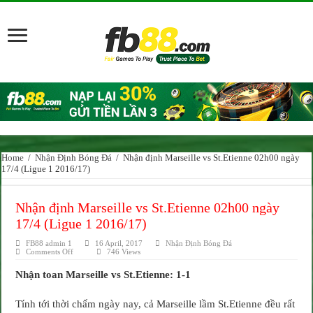
Home
/
Nhận Định Bóng Đá
/
Nhận định Marseille vs St.Etienne 02h00 ngày
17/4 (Ligue 1 2016/17)
Nhận định Marseille vs St.Etienne 02h00 ngày
17/4 (Ligue 1 2016/17)
FB88 admin 1
16 April, 2017
Nhận Định Bóng Đá
on
Comments Off
746 Views
Nhận
định
Nhận toan Marseille vs St.Etienne: 1-1
Marseille
vs
St.Etienne
02h00
Tính tới thời chấm ngày nay, cả Marseille lầm St.Etienne đều rất
ngày