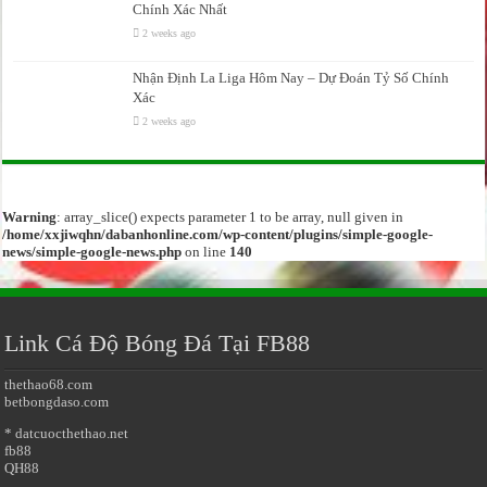
Chính Xác Nhất
2 weeks ago
Nhận Định La Liga Hôm Nay – Dự Đoán Tỷ Số Chính
Xác
2 weeks ago
Warning
: array_slice() expects parameter 1 to be array, null given in
/home/xxjiwqhn/dabanhonline.com/wp-content/plugins/simple-google-
news/simple-google-news.php
on line
140
Link Cá Độ Bóng Đá Tại FB88
thethao68.com
betbongdaso.com
* datcuocthethao.net
fb88
QH88