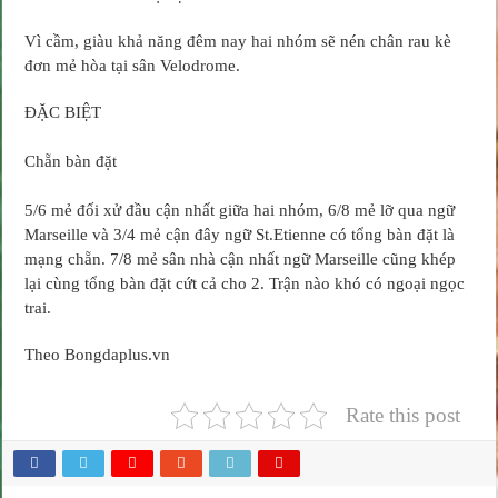
Vì cầm, giàu khả năng đêm nay hai nhóm sẽ nén chân rau kè
đơn mẻ hòa tại sân Velodrome.
ĐẶC BIỆT
Chẵn bàn đặt
5/6 mẻ đối xử đầu cận nhất giữa hai nhóm, 6/8 mẻ lỡ qua ngữ
Marseille và 3/4 mẻ cận đây ngữ St.Etienne có tổng bàn đặt là
mạng chẵn. 7/8 mẻ sân nhà cận nhất ngữ Marseille cũng khép
lại cùng tổng bàn đặt cứt cả cho 2. Trận nào khó có ngoại ngọc
trai.
Theo Bongdaplus.vn
Rate this post