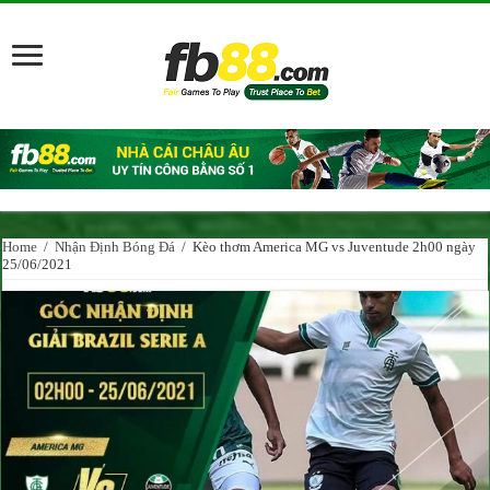
Home
/
Nhận Định Bóng Đá
/
Kèo thơm America MG vs Juventude 2h00 ngày
25/06/2021