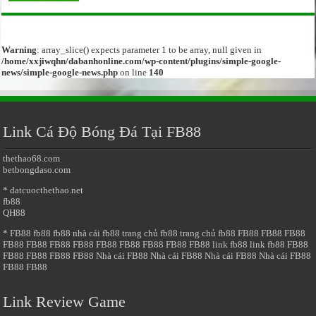
Warning
: array_slice() expects parameter 1 to be array, null given in
/home/xxjiwqhn/dabanhonline.com/wp-content/plugins/simple-google-
news/simple-google-news.php
on line
140
Link Cá Độ Bóng Đá Tại FB88
thethao68.com
betbongdaso.com
* datcuocthethao.net
fb88
QH88
* FB88
fb88
fb88
nhà cái fb88
trang chủ fb88
trang chủ fb88
FB88
FB88
FB88
FB88
FB88
FB88
FB88
FB88
FB88
FB88
FB88
FB88
link fb88
link fb88
FB88
FB88
FB88
FB88
FB88
Nhà cái FB88
Nhà cái FB88
Nhà cái FB88
Nhà cái FB88
FB88
FB88
Link Review Game