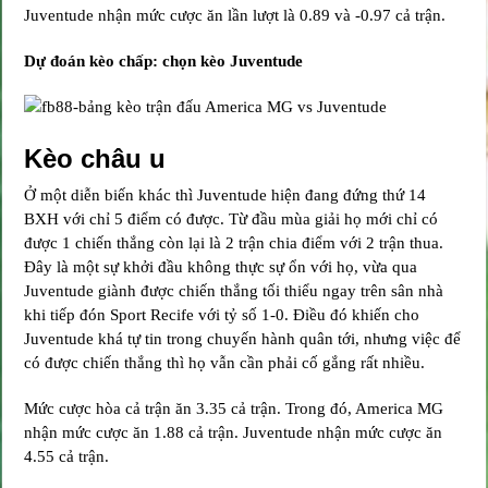
Juventude nhận mức cược ăn lần lượt là 0.89 và -0.97 cả trận.
Dự đoán kèo chấp: chọn kèo
Juventude
Kèo châu u
Ở một diễn biến khác thì Juventude hiện đang đứng thứ 14
BXH với chỉ 5 điểm có được. Từ đầu mùa giải họ mới chỉ có
được 1 chiến thắng còn lại là 2 trận chia điểm với 2 trận thua.
Đây là một sự khởi đầu không thực sự ổn với họ, vừa qua
Juventude giành được chiến thắng tối thiểu ngay trên sân nhà
khi tiếp đón Sport Recife với tỷ số 1-0. Điều đó khiến cho
Juventude khá tự tin trong chuyến hành quân tới, nhưng việc để
có được chiến thắng thì họ vẫn cần phải cố gắng rất nhiều.
Mức cược hòa cả trận ăn 3.35 cả trận. Trong đó,
America MG
nhận mức cược ăn 1.88 cả trận.
Juventude
nhận mức cược ăn
4.55 cả trận.