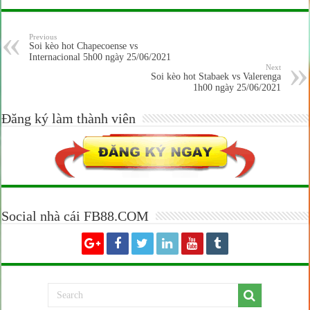
Previous
Soi kèo hot Chapecoense vs
Internacional 5h00 ngày 25/06/2021
Next
Soi kèo hot Stabaek vs Valerenga
1h00 ngày 25/06/2021
Đăng ký làm thành viên
Social nhà cái FB88.COM