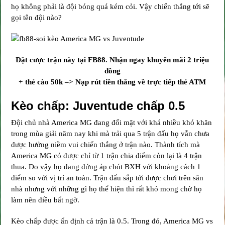
họ không phải là đội bóng quá kém cỏi. Vậy chiến thắng tới sẽ
gọi tên đội nào?
Đặt cược trận này tại FB88. Nhận ngay khuyến mãi 2 triệu
đồng
+ thẻ cào 50k –> Nạp rút tiền thắng về trực tiếp thẻ ATM
Kèo chấp: Juventude chấp 0.5
Đội chủ nhà America MG đang đối mặt với khá nhiều khó khăn
trong mùa giải năm nay khi mà trải qua 5 trận đấu họ vẫn chưa
được hưởng niềm vui chiến thắng ở trận nào. Thành tích mà
America MG có được chỉ từ 1 trận chia điểm còn lại là 4 trận
thua. Do vậy họ đang đứng áp chót BXH với khoảng cách 1
điểm so với vị trí an toàn. Trận đấu sắp tới được chơi trên sân
nhà nhưng với những gì họ thể hiện thì rất khó mong chờ họ
làm nên điều bất ngờ.
Kèo chấp được ấn định cả trận là 0.5. Trong đó, America MG vs