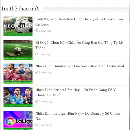
Tin thể thao mới
Kinh Nghiệm Đánh Kèo Chấp Hiệu Quả Từ Chuyên Gia
Cá Cược
2 days ago
Bí Quyết Chọn Kèo Châu Âu Giúp Bạn Gia Tăng Tỷ Lệ
Thắng
5 days ago
Nhận Định Bundesliga Hôm Nay – Kèo Xiên Thơm Nhất
1 week ago
Nhận Định Serie A Hôm Nay – Dự Đoán Bóng Đá Ý
Chính Xác Nhất
2 weeks ago
Nhận Định La Liga Hôm Nay – Dự Đoán Tỷ Số Chính
Xác
2 weeks ago