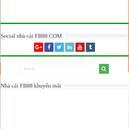
Social nhà cái FB88.COM
Nhà cái FB88 khuyến mãi