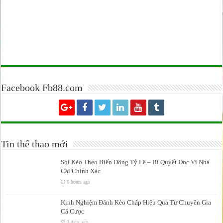
Facebook Fb88.com
Tin thể thao mới
Soi Kèo Theo Biến Động Tỷ Lệ – Bí Quyết Đọc Vị Nhà
Cái Chính Xác
6 hours ago
Kinh Nghiệm Đánh Kèo Chấp Hiệu Quả Từ Chuyên Gia
Cá Cược
3 days ago