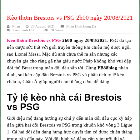
Kèo thơm Brestois vs PSG 2h00 ngày 20/08/2021
Nhan
20 August, 2021
Nhận Định Bóng Đá
on
Comments Off
78 Views
Kèo
thơm
Kèo thơm Brestois vs PSG
2h00 ngày 20/08/2021
.
PSG đã tạo
Brestois
vs
nên được sức hút với giới truyền thông khi chiêu mộ được ngôi
PSG
2h00
sao Lionel Messi. Mặc dù anh chưa thể ra sân nhưng các
ngày
20/08/2021
chuyên gia cho rằng gã nhà giàu nước Pháp không khó vùi dập
đối thủ Brest trong màn đối đầu sắp tới
. Cùng
FB88blog
nhận
định, soi kèo cặp đấu Brestois vs PSG và phân tích tỷ lệ kèo
châu u, Châu Á giúp người chơi thắng cược dễ dàng.
Tỷ lệ kèo nhà cái Brestois
vs PSG
Giới điệu mộ đang hướng sự chú ý đến màn đối đầu cực kỳ hấp
dẫn giữa hai đội Brestois vs PSG trong khuôn khổ vòng 3 Ligue
1. Cả hai đội đều đang hừng hực quyết tâm có được chiến thắng
trong trận đấu này. Với đội hình và đẳng cấp vượt trội thì gã