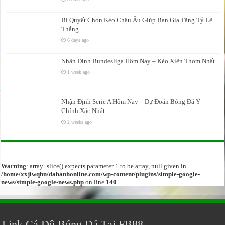
Bí Quyết Chọn Kèo Châu Âu Giúp Bạn Gia Tăng Tỷ Lệ
Thắng
6 days ago
Nhận Định Bundesliga Hôm Nay – Kèo Xiên Thơm Nhất
1 week ago
Nhận Định Serie A Hôm Nay – Dự Đoán Bóng Đá Ý
Chính Xác Nhất
2 weeks ago
Warning
: array_slice() expects parameter 1 to be array, null given in
/home/xxjiwqhn/dabanhonline.com/wp-content/plugins/simple-google-
news/simple-google-news.php
on line
140
Link Cá Độ Bóng Đá Tại FB88