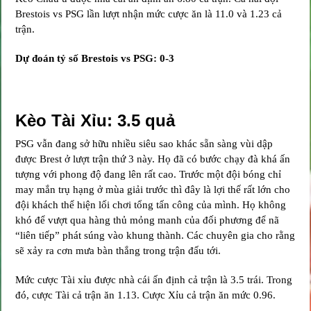
Brestois vs PSG lần lượt
nhận mức cược ăn là 11.0 và 1.23 cả
trận.
Dự đoán tỷ số Brestois vs PSG: 0-3
Kèo Tài Xỉu: 3.5 quả
PSG vẫn đang sở hữu nhiều siêu sao khác sẵn sàng vùi dập
được Brest ở lượt trận thứ 3 này. Họ đã có bước chạy đà khá ấn
tượng với phong độ đang lên rất cao. Trước một đội bóng chỉ
may mắn trụ hạng ở mùa giải trước thì đây là lợi thế rất lớn cho
đội khách thể hiện lối chơi tổng tấn công của mình. Họ không
khó để vượt qua hàng thủ mỏng manh của đối phương để nã
“liên tiếp” phát súng vào khung thành. Các chuyên gia cho rằng
sẽ xảy ra cơn mưa bàn thắng trong trận đấu tới.
Mức cược Tài xỉu được nhà cái ấn định cả trận là 3.5 trái. Trong
đó, cược Tài cả trận ăn 1.13. Cược Xỉu cả trận ăn mức 0.96.