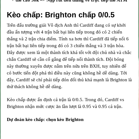
+ thẻ cào 50k –> Nạp rút tiền thắng về trực tiếp thẻ ATM
Kèo chấp:
Brighton
chấp 0/0.5
Trên đấu trường giải Vô địch Anh thì Cardiff đang có sự khởi
đầu ấn tượng với 4 trận bất bại liên tiếp trong đó có 2 chiến
thắng và 2 trận chia điểm. Tính xa hơn thì Cardiff đã tiếp nối 6
trận bất bại liên tiếp trong đó có 3 chiến thắng và 3 trận hòa.
Đây được xem là một thành tích khá tốt với đội chủ nhà và chắc
chắn Cardiff sẽ cần cố gắng để tiếp nối thành tích. Đội bóng
này thường xuyên được nằm trên nửa trên BXH, tuy nhiên để
có bước tiến đột phá thì điều này cũng không hề dễ dàng. Tới
đây, Cardiff sẽ chỉ phải tiếp đón đối thủ khá mạnh là Brighton là
thử thách không hề dễ dàng.
Kèo chấp được ấn định cả trận là 0/0.5. Trong đó, Cardiff vs
Brighton nhận mức cược ăn lần lượt là 0.95 và 0.95 cả trận.
Dự đoán kèo chấp: chọn kèo
Brighton