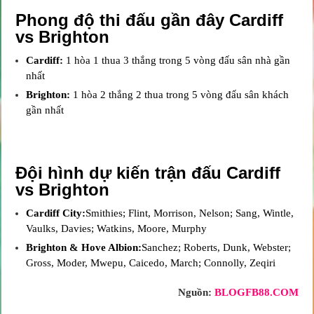
Phong độ thi đấu gần đây Cardiff
vs Brighton
Cardiff:
1 hòa 1 thua 3 thắng
trong 5 vòng đấu sân nhà gần
nhất
Brighton:
1 hòa 2 thắng 2 thua trong 5 vòng đấu sân khách
gần nhất
Đội hình dự kiến trận đấu Cardiff
vs Brighton
Cardiff City:
Smithies; Flint, Morrison, Nelson; Sang, Wintle,
Vaulks, Davies; Watkins, Moore, Murphy
Brighton & Hove Albion:
Sanchez; Roberts, Dunk, Webster;
Gross, Moder, Mwepu, Caicedo, March; Connolly, Zeqiri
Nguồn:
BLOGFB88.COM