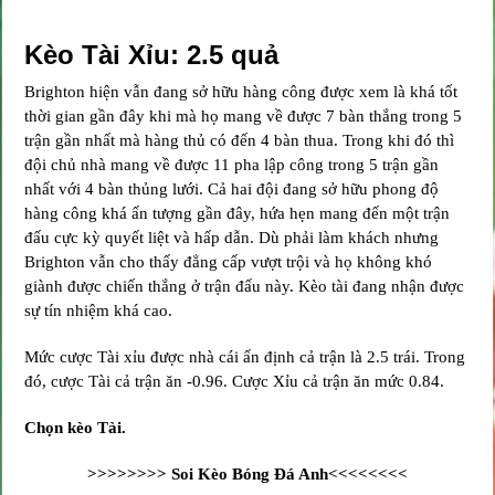
Kèo Tài Xỉu: 2.5 quả
Brighton hiện vẫn đang sở hữu hàng công được xem là khá tốt
thời gian gần đây khi mà họ mang về được 7 bàn thắng trong 5
trận gần nhất mà hàng thủ có đến 4 bàn thua. Trong khi đó thì
đội chủ nhà mang về được 11 pha lập công trong 5 trận gần
nhất với 4 bàn thủng lưới. Cả hai đội đang sở hữu phong độ
hàng công khá ấn tượng gần đây, hứa hẹn mang đến một trận
đấu cực kỳ quyết liệt và hấp dẫn. Dù phải làm khách nhưng
Brighton vẫn cho thấy đẳng cấp vượt trội và họ không khó
giành được chiến thắng ở trận đấu này. Kèo tài đang nhận được
sự tín nhiệm khá cao.
Mức cược Tài xỉu được nhà cái ấn định cả trận là 2.5 trái. Trong
đó, cược Tài cả trận ăn -0.96. Cược Xỉu cả trận ăn mức 0.84.
Chọn kèo Tài.
>>>>>>>> Soi Kèo Bóng Đá Anh<<<<<<<<