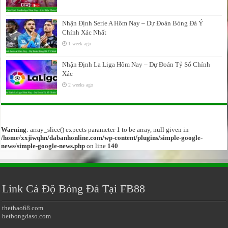
Nhận Định Serie A Hôm Nay – Dự Đoán Bóng Đá Ý
Chính Xác Nhất
1 week ago
Nhận Định La Liga Hôm Nay – Dự Đoán Tỷ Số Chính
Xác
2 weeks ago
Warning
: array_slice() expects parameter 1 to be array, null given in
/home/xxjiwqhn/dabanhonline.com/wp-content/plugins/simple-google-
news/simple-google-news.php
on line
140
Link Cá Độ Bóng Đá Tại FB88
thethao68.com
betbongdaso.com