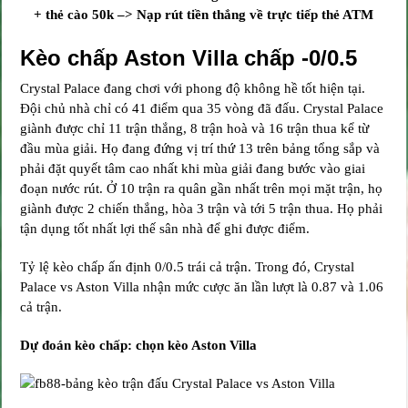
+ thẻ cào 50k –> Nạp rút tiền thắng về trực tiếp thẻ ATM
Kèo chấp Aston Villa chấp -0/0.5
Crystal Palace đang chơi với phong độ không hề tốt hiện tại.
Đội chủ nhà chỉ có 41 điểm qua 35 vòng đã đấu. Crystal Palace
giành được chỉ 11 trận thắng, 8 trận hoà và 16 trận thua kể từ
đầu mùa giải. Họ đang đứng vị trí thứ 13 trên bảng tổng sắp và
phải đặt quyết tâm cao nhất khi mùa giải đang bước vào giai
đoạn nước rút. Ở 10 trận ra quân gần nhất trên mọi mặt trận, họ
giành được 2 chiến thắng, hòa 3 trận và tới 5 trận thua. Họ phải
tận dụng tốt nhất lợi thế sân nhà để ghi được điểm.
Tỷ lệ kèo chấp ấn định 0/0.5 trái cả trận. Trong đó, Crystal
Palace vs Aston Villa nhận mức cược ăn lần lượt là 0.87 và 1.06
cả trận.
Dự đoán kèo chấp: chọn kèo Aston Villa