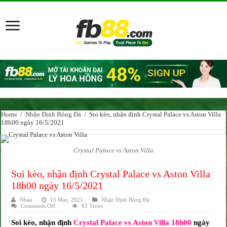
Home
/
Nhận Định Bóng Đá
/
Soi kèo, nhận định Crystal Palace vs Aston Villa
18h00 ngày 16/5/2021
Crystal Palace vs Aston Villa
Soi kèo, nhận định Crystal Palace vs Aston Villa
18h00 ngày 16/5/2021
Nhan
15 May, 2021
Nhận Định Bóng Đá
on
Comments Off
63 Views
Soi
kèo,
Soi kèo, nhận định
Crystal Palace vs Aston Villa 18h00
ngày
nhận