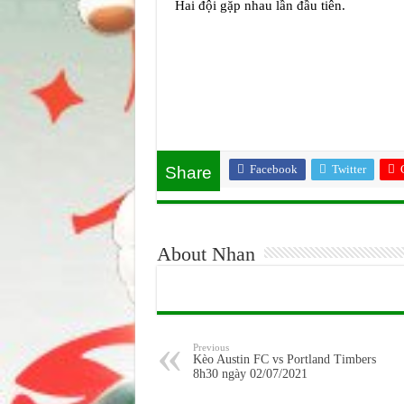
Hai đội gặp nhau lần đầu tiên.
Facebook
Twitter
Share
About Nhan
Previous
Kèo Austin FC vs Portland Timbers
8h30 ngày 02/07/2021