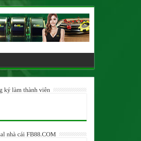
 ký làm thành viên
ial nhà cái FB88.COM