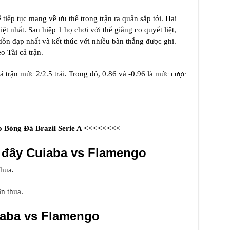
iếp tục mang về ưu thế trong trận ra quân sắp tới. Hai
iệt nhất. Sau hiệp 1 họ chơi với thế giằng co quyết liệt,
dồn đạp nhất và kết thúc với nhiều bàn thắng được ghi.
o Tài cả trận.
trận mức 2/2.5 trái. Trong đó, 0.86 và -0.96 là mức cược
 Bóng Đá Brazil Serie A <<<<<<<<
 đây Cuiaba vs Flamengo
thua.
ận thua.
iaba vs Flamengo