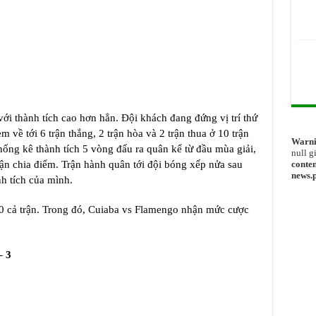
ới thành tích cao hơn hẳn. Đội khách đang đứng vị trí thứ
về tới 6 trận thắng, 2 trận hòa và 2 trận thua ở 10 trận
Warn
hống kê thành tích 5 vòng đấu ra quân kể từ đầu mùa giải,
null g
conten
ận chia điểm. Trận hành quân tới đội bóng xếp nửa sau
news.
h tích của mình.
20 cả trận. Trong đó, Cuiaba vs Flamengo nhận mức cược
– 3