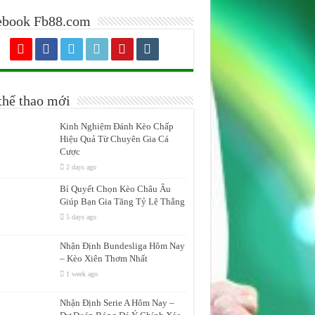
ebook Fb88.com
thể thao mới
Kinh Nghiệm Đánh Kèo Chấp
Hiệu Quả Từ Chuyên Gia Cá
Cược
2 days ago
Bí Quyết Chọn Kèo Châu Âu
Giúp Bạn Gia Tăng Tỷ Lệ Thắng
5 days ago
Nhận Định Bundesliga Hôm Nay
– Kèo Xiên Thơm Nhất
1 week ago
Nhận Định Serie A Hôm Nay –