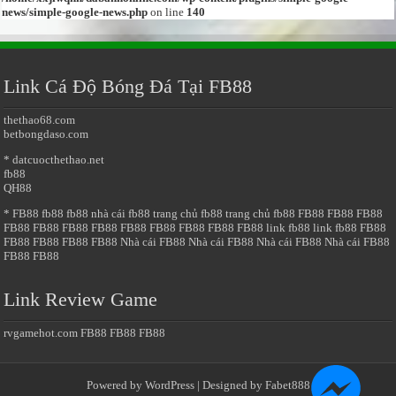
news/simple-google-news.php
on line
140
Link Cá Độ Bóng Đá Tại FB88
thethao68.com
betbongdaso.com
* datcuocthethao.net
fb88
QH88
* FB88
fb88
fb88
nhà cái fb88
trang chủ fb88
trang chủ fb88
FB88
FB88
FB88
FB88
FB88
FB88
FB88
FB88
FB88
FB88
FB88
FB88
link fb88
link fb88
FB88
FB88
FB88
FB88
FB88
Nhà cái FB88
Nhà cái FB88
Nhà cái FB88
Nhà cái FB88
FB88
FB88
Link Review Game
rvgamehot.com
FB88
FB88
FB88
Powered by
WordPress
| Designed by
Fabet888