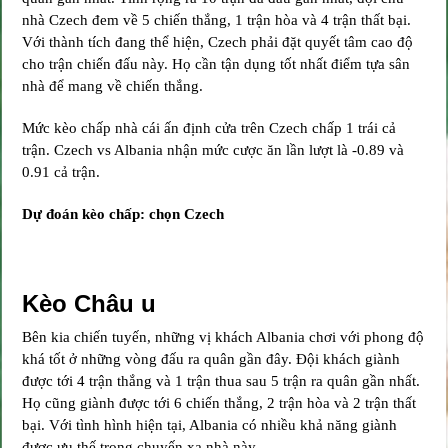
nhà
Czech đem về 5 chiến thắng, 1 trận hòa và 4 trận thất bại.
Với thành tích đang thể hiện, Czech phải đặt quyết tâm cao độ
cho trận chiến đấu này. Họ cần tận dụng tốt nhất điểm tựa sân
nhà để mang về chiến thắng.
Mức kèo chấp nhà cái ấn định cửa trên Czech chấp 1 trái cả
trận. Czech vs Albania nhận mức cược ăn lần lượt là -0.89 và
0.91 cả trận.
Dự đoán kèo chấp: chọn Czech
Kèo Châu u
Bên kia chiến tuyến, những vị khách Albania chơi với phong độ
khá tốt ở những vòng đấu ra quân gần đây. Đội khách giành
được tới 4 trận thắng và 1 trận thua sau 5 trận ra quân gần nhất.
Họ cũng giành được tới 6 chiến thắng, 2 trận hòa và 2 trận thất
bại. Với tình hình hiện tại, Albania có nhiều khả năng giành
được ưu thế trong chuyến xa nhà này.