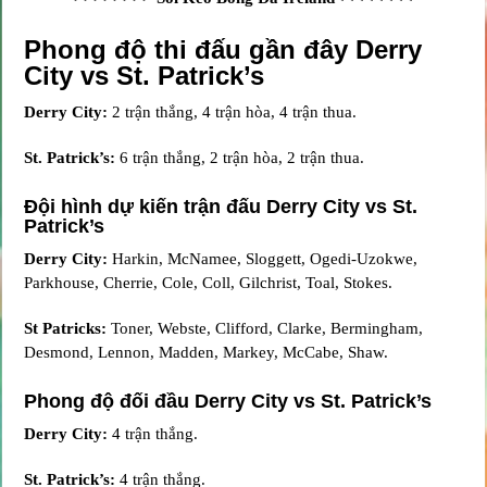
Phong độ thi đấu gần đây Derry
City vs St. Patrick’s
Derry City:
2 trận thắng, 4 trận hòa, 4 trận thua.
St. Patrick’s:
6 trận thắng, 2 trận hòa, 2 trận thua.
Đội hình dự kiến trận đấu Derry City vs St.
Patrick’s
Derry City:
Harkin, McNamee, Sloggett, Ogedi-Uzokwe,
Parkhouse, Cherrie, Cole, Coll, Gilchrist, Toal, Stokes.
St Patricks:
Toner, Webste, Clifford, Clarke, Bermingham,
Desmond, Lennon, Madden, Markey, McCabe, Shaw.
Phong độ đối đầu Derry City vs St. Patrick’s
Derry City:
4 trận thắng.
St. Patrick’s:
4 trận thắng.