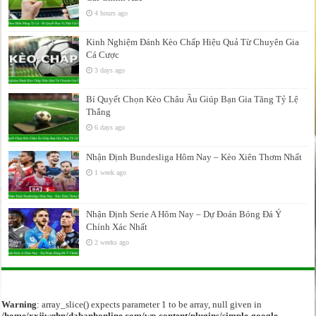
4 hours ago
Kinh Nghiệm Đánh Kèo Chấp Hiệu Quả Từ Chuyên Gia
Cá Cược
3 days ago
Bí Quyết Chọn Kèo Châu Âu Giúp Bạn Gia Tăng Tỷ Lệ
Thắng
6 days ago
Nhận Định Bundesliga Hôm Nay – Kèo Xiên Thơm Nhất
1 week ago
Nhận Định Serie A Hôm Nay – Dự Đoán Bóng Đá Ý
Chính Xác Nhất
2 weeks ago
Warning
: array_slice() expects parameter 1 to be array, null given in
/home/xxjiwqhn/dabanhonline.com/wp-content/plugins/simple-google-