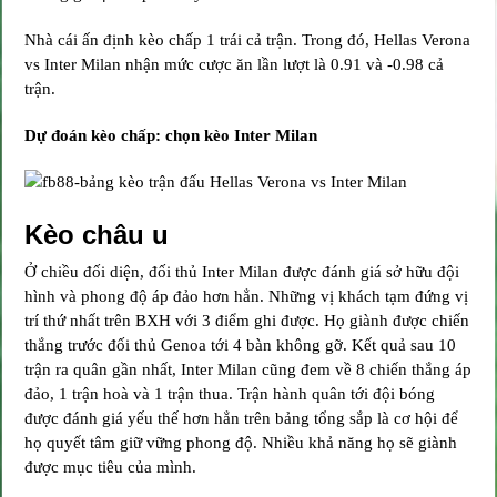
Nhà cái ấn định kèo chấp 1 trái cả trận. Trong đó, Hellas Verona
vs Inter Milan nhận mức cược ăn lần lượt là 0.91 và -0.98 cả
trận.
Dự đoán kèo chấp: chọn kèo Inter Milan
Kèo châu u
Ở chiều đối diện, đối thủ Inter Milan được đánh giá sở hữu đội
hình và phong độ áp đảo hơn hẳn. Những vị khách tạm đứng vị
trí thứ nhất trên BXH với 3 điểm ghi được. Họ giành được chiến
thắng trước đối thủ Genoa tới 4 bàn không gỡ. Kết quả sau 10
trận ra quân gần nhất, Inter Milan cũng đem về 8 chiến thắng áp
đảo, 1 trận hoà và 1 trận thua. Trận hành quân tới đội bóng
được đánh giá yếu thế hơn hẳn trên bảng tổng sắp là cơ hội để
họ quyết tâm giữ vững phong độ. Nhiều khả năng họ sẽ giành
được mục tiêu của mình.