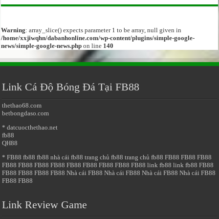
Warning
: array_slice() expects parameter 1 to be array, null given in
/home/xxjiwqhn/dabanhonline.com/wp-content/plugins/simple-google-
news/simple-google-news.php
on line
140
Link Cá Độ Bóng Đá Tại FB88
thethao68.com
betbongdaso.com
* datcuocthethao.net
fb88
QH88
* FB88
fb88
fb88
nhà cái fb88
trang chủ fb88
trang chủ fb88
FB88
FB88
FB88
FB88
FB88
FB88
FB88
FB88
FB88
FB88
FB88
FB88
link fb88
link fb88
FB88
FB88
FB88
FB88
FB88
Nhà cái FB88
Nhà cái FB88
Nhà cái FB88
Nhà cái FB88
FB88
FB88
Link Review Game