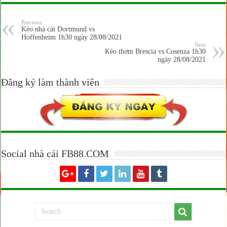
Previous
Kèo nhà cái Dortmund vs
Hoffenheim 1h30 ngày 28/08/2021
Next
Kèo thơm Brescia vs Cosenza 1h30
ngày 28/08/2021
Đăng ký làm thành viên
Social nhà cái FB88.COM