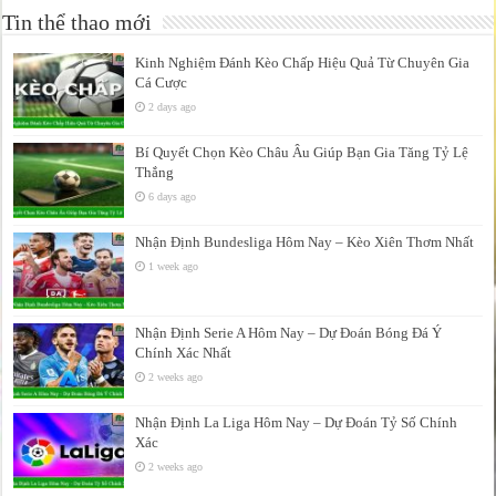
Tin thể thao mới
Kinh Nghiệm Đánh Kèo Chấp Hiệu Quả Từ Chuyên Gia
Cá Cược
2 days ago
Bí Quyết Chọn Kèo Châu Âu Giúp Bạn Gia Tăng Tỷ Lệ
Thắng
6 days ago
Nhận Định Bundesliga Hôm Nay – Kèo Xiên Thơm Nhất
1 week ago
Nhận Định Serie A Hôm Nay – Dự Đoán Bóng Đá Ý
Chính Xác Nhất
2 weeks ago
Nhận Định La Liga Hôm Nay – Dự Đoán Tỷ Số Chính
Xác
2 weeks ago