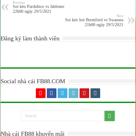
Previous
Soi kèo Pardubice vs Jablonec
22h00 ngày 29/5/2021
Next
Soi kèo hot Brentford vs Swansea
21h00 ngày 29/5/2021
Đăng ký làm thành viên
Social nhà cái FB88.COM
Nhà cái FB88 khuyến mãi