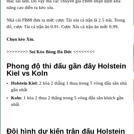
mắc sai lầm. Do vậy mà các chuyên gia FB88 nhận định khả
năng cao diễn ra kèo xỉu.
Nhà cái FB88 đưa ra mức cược Tài xỉu cả trận là 2.5 trái. Trong
đó, cược Tài cả trận ăn 0.91. Cược Xỉu cả trận ăn mức 0.99.
Chọn kèo Xỉu.
>>>>>>>> Soi Kèo Bóng Đá Đức <<<<<<<<
Phong độ thi đấu gần đây Holstein
Kiel vs Koln
Holstein Kiel:
2 hòa 2 thắng 1 thua trong 5 vòng đấu sân nhà
gần nhất
Koln:
1 hòa 2 thua 2 thắng trong 5 vòng đấu sân khách gần
nhất
Đội hình dự kiến trận đấu Holstein