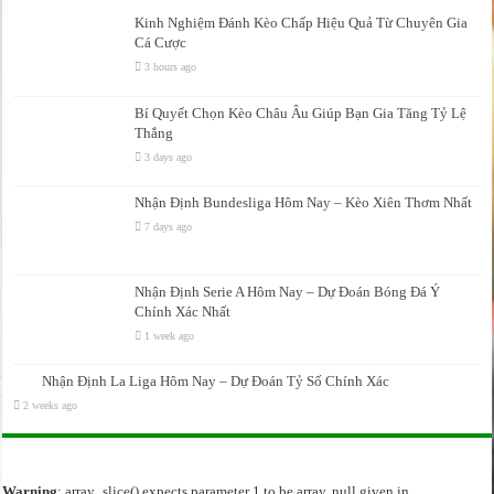
Kinh Nghiệm Đánh Kèo Chấp Hiệu Quả Từ Chuyên Gia
Cá Cược
3 hours ago
Bí Quyết Chọn Kèo Châu Âu Giúp Bạn Gia Tăng Tỷ Lệ
Thắng
3 days ago
Nhận Định Bundesliga Hôm Nay – Kèo Xiên Thơm Nhất
7 days ago
Nhận Định Serie A Hôm Nay – Dự Đoán Bóng Đá Ý
Chính Xác Nhất
1 week ago
Nhận Định La Liga Hôm Nay – Dự Đoán Tỷ Số Chính Xác
2 weeks ago
Warning
: array_slice() expects parameter 1 to be array, null given in