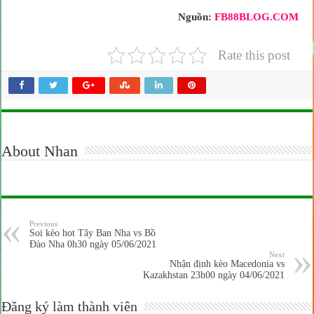
Nguồn:
FB88BLOG.COM
Rate this post
About Nhan
Previous
Soi kèo hot Tây Ban Nha vs Bồ
Đào Nha 0h30 ngày 05/06/2021
Next
Nhận định kèo Macedonia vs
Kazakhstan 23h00 ngày 04/06/2021
Đăng ký làm thành viên