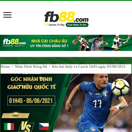
Home
/
Nhận Định Bóng Đá
/
Kèo hot Italy vs Czech 1h45 ngày 05/06/2021