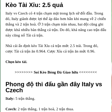
Kèo Tài Xỉu: 2.5 quả
Italy vs Czech có 4 trận chạm mặt trong lịch sử đối đầu. Trong
đó, Italy giành được lợi thế áp đảo hơn hẳn khi mang về 2 chiến
thắng và 2 trận hoà. Ở 3 trận chạm trán nhau, hai đội cũng ghi
được khá nhiều bàn thắng cả trận. Do đó, khả năng cao trận đấu
này cũng nổ Tài cả trận.
Nhà cái ấn định kèo Tài Xỉu cả trận mức 2.5 trái. Trong đó,
cược Tài cả trận ăn 0.964. Cược Xỉu cả trận ăn mức 0.96.
Chọn kèo tài.
>>>>>>>> Soi Kèo Bóng Đá Giao hữu <<<<<<<<
Phong độ thi đấu gần đây Italy vs
Czech
Italy:
5 trận thắng.
Czech:
2 trận thắng, 1 trận hoà, 2 trận thua.