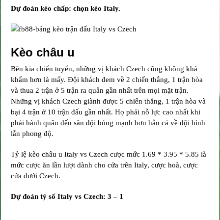
Dự đoán kèo chấp: chọn kèo Italy.
Kèo châu u
Bên kia chiến tuyến, những vị khách Czech cũng không khá
khẩm hơn là mấy. Đội khách đem về 2 chiến thắng, 1 trận hòa
và thua 2 trận ở 5 trận ra quân gần nhất trên mọi mặt trận.
Những vị khách Czech giành được 5 chiến thắng, 1 trận hòa và
bại 4 trận ở 10 trận đấu gần nhất. Họ phải nỗ lực cao nhất khi
phải hành quân đến sân đội bóng mạnh hơn hẳn cả về đội hình
lẫn phong độ.
Tỷ lệ kèo châu u Italy vs Czech cược mức 1.69 * 3.95 * 5.85 là
mức cược ăn lần lượt dành cho cửa trên Italy, cược hoà, cược
cửa dưới Czech.
Dự đoán tỷ số Italy vs Czech: 3 – 1