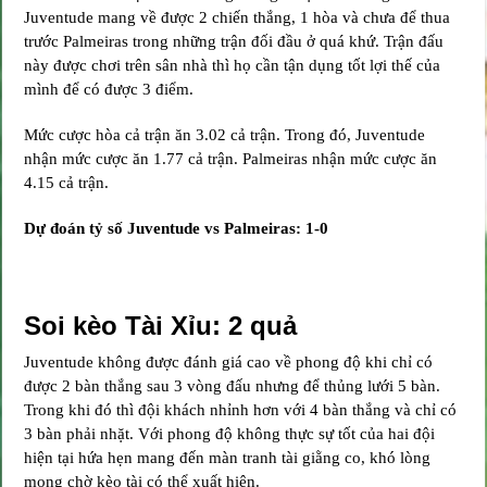
Juventude mang về được 2 chiến thắng, 1 hòa và chưa để thua
trước Palmeiras trong những trận đối đầu ở quá khứ. Trận đấu
này được chơi trên sân nhà thì họ cần tận dụng tốt lợi thế của
mình để có được 3 điểm.
Mức cược hòa cả trận ăn 3.02 cả trận. Trong đó,
Juventude
nhận mức cược ăn 1.77 cả trận.
Palmeiras
nhận mức cược ăn
4.15 cả trận.
Dự đoán tỷ số Juventude vs Palmeiras: 1-0
Soi kèo Tài Xỉu: 2 quả
Juventude không được đánh giá cao về phong độ khi chỉ có
được 2 bàn thắng sau 3 vòng đấu nhưng để thủng lưới 5 bàn.
Trong khi đó thì đội khách nhỉnh hơn với 4 bàn thắng và chỉ có
3 bàn phải nhặt. Với phong độ không thực sự tốt của hai đội
hiện tại hứa hẹn mang đến màn tranh tài giằng co, khó lòng
mong chờ kèo tài có thể xuất hiện.