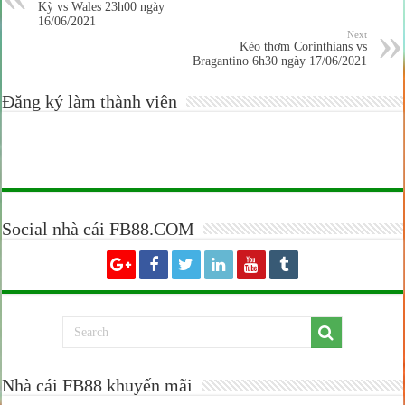
Kỳ vs Wales 23h00 ngày
16/06/2021
Next
Kèo thơm Corinthians vs
Bragantino 6h30 ngày 17/06/2021
Đăng ký làm thành viên
Social nhà cái FB88.COM
Nhà cái FB88 khuyến mãi