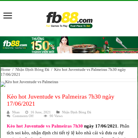
Home
/
Nhận Định Bóng Đá
/
Kèo hot Juventude vs Palmeiras 7h30 ngày
17/06/2021
Kèo hot Juventude vs Palmeiras 7h30 ngày
17/06/2021
Nhan
16 June, 2021
Nhận Định Bóng Đá
on
Comments Off
90 Views
Kèo
hot
Kèo hot Juventude vs Palmeiras 7h30
ngày 17/06/2021
.
Phân
Juventude
vs
tích soi kèo, nhận định chi tiết tỷ lệ kèo nhà cái và đưa ra dự
Palmeiras
7h30