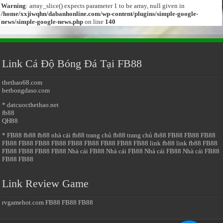
Warning
: array_slice() expects parameter 1 to be array, null given in
/home/xxjiwqhn/dabanhonline.com/wp-content/plugins/simple-google-
news/simple-google-news.php
on line
140
Link Cá Độ Bóng Đá Tại FB88
thethao68.com
betbongdaso.com
* datcuocthethao.net
fb88
QH88
* FB88
fb88
fb88
nhà cái fb88
trang chủ fb88
trang chủ fb88
FB88
FB88
FB88
FB88
FB88
FB88
FB88
FB88
FB88
FB88
FB88
FB88
link fb88
link fb88
FB88
FB88
FB88
FB88
FB88
Nhà cái FB88
Nhà cái FB88
Nhà cái FB88
Nhà cái FB88
FB88
FB88
Link Review Game
rvgamehot.com
FB88
FB88
FB88