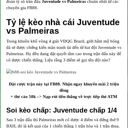
đoán tỷ số trân đấu
Juventude vs Palmeiras
chuẩn nhất từ các
ngày
17/06/2021
chuyên gia FB88.
Tỷ lệ kèo nhà cái Juventude
vs Palmeiras
Trong khuôn khổ vòng 4 giải VĐQG Brazil, giới hâm mộ bóng
đá sẽ được chứng kiến màn tranh tài đến từ hai đội Juventude vs
Palmeiras. Họ đều đang đặt quyết tâm cao trong trận đấu này để
có được chiến thắng. Liệu rằng 3 điểm sẽ gọi tên đội nào?
Đặt cược trận này tại FB88. Nhận ngay khuyến mãi 2 triệu
đồng
+ thẻ cào 50k –> Nạp rút tiền thắng về trực tiếp thẻ ATM
Soi kèo chấp: Juventude chấp 1/4
Sau 3 trận đấu thì Palmeiras mới có được 4 điểm và đứng thứ 9
BXH, đó là kết quả của 1 chiến thắng 1 trận hòa và 1 trận thua.