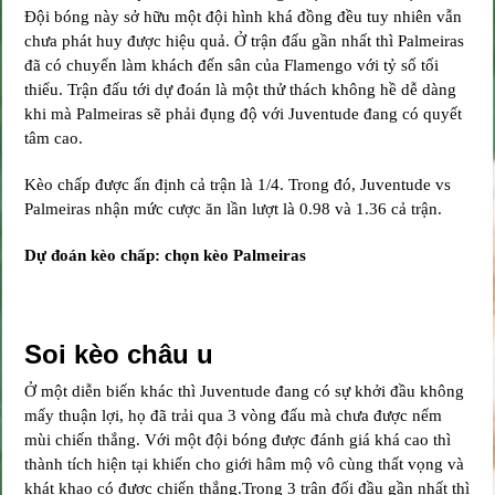
Đội bóng này sở hữu một đội hình khá đồng đều tuy nhiên vẫn
chưa phát huy được hiệu quả. Ở trận đấu gần nhất thì Palmeiras
đã có chuyến làm khách đến sân của Flamengo với tỷ số tối
thiểu. Trận đấu tới dự đoán là một thử thách không hề dễ dàng
khi mà Palmeiras sẽ phải đụng độ với Juventude đang có quyết
tâm cao.
Kèo chấp được ấn định cả trận là 1/4. Trong đó, Juventude vs
Palmeiras nhận mức cược ăn lần lượt là 0.98 và 1.36 cả trận.
Dự đoán kèo chấp: chọn kèo
Palmeiras
Soi kèo châu u
Ở một diễn biến khác thì Juventude đang có sự khởi đầu không
mấy thuận lợi, họ đã trải qua 3 vòng đấu mà chưa được nếm
mùi chiến thắng. Với một đội bóng được đánh giá khá cao thì
thành tích hiện tại khiến cho giới hâm mộ vô cùng thất vọng và
khát khao có được chiến thắng.Trong 3 trận đối đầu gần nhất thì