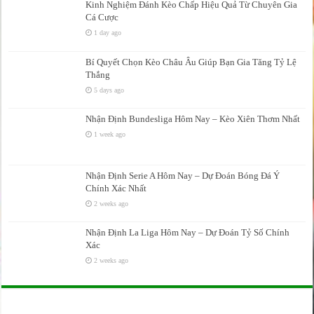
Kinh Nghiệm Đánh Kèo Chấp Hiệu Quả Từ Chuyên Gia
Cá Cược
1 day ago
Bí Quyết Chọn Kèo Châu Âu Giúp Bạn Gia Tăng Tỷ Lệ
Thắng
5 days ago
Nhận Định Bundesliga Hôm Nay – Kèo Xiên Thơm Nhất
1 week ago
Nhận Định Serie A Hôm Nay – Dự Đoán Bóng Đá Ý
Chính Xác Nhất
2 weeks ago
Nhận Định La Liga Hôm Nay – Dự Đoán Tỷ Số Chính
Xác
2 weeks ago