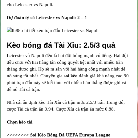
cho Leicester vs Napoli.
Dự đoán tỷ số Leicester vs Napoli: 2 – 1
Kèo bóng đá Tài Xỉu: 2.5/3 quả
Leicester và Napoli đều là hai đội bóng mạnh có tiếng. Hai đội
đều chơi với hai hàng tấn công quyết liệt nhất với nhiều bàn
thắng được ghi. Họ sẽ ra sân với hai hàng công mạnh nhất để
nổ súng tốt nhất. Chuyên gia
soi kèo
đánh giá khả năng cao 90
phút trận đấu này sẽ kết thúc với nhiều bàn thắng được ghi và
dễ nổ Tài cả trận.
Nhà cái ấn định kèo Tài Xỉu cả trận mức 2.5/3 trái. Trong đó,
cược Tài cả trận ăn 0.94. Cược Xỉu cả trận ăn mức 0.88.
Chọn kèo tài.
>>>>>>>> Soi Kèo Bóng Đá UEFA Europa League