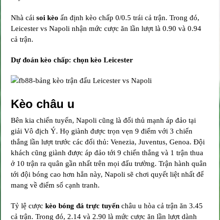
Nhà cái
soi kèo
ấn định kèo chấp 0/0.5 trái cả trận. Trong đó,
Leicester vs Napoli nhận mức cược ăn lần lượt là 0.90 và 0.94
cả trận.
Dự đoán kèo chấp: chọn kèo Leicester
Kèo châu u
Bên kia chiến tuyến, Napoli cũng là đối thủ mạnh áp đảo tại
giải Vô địch Ý. Họ giành được trọn vẹn 9 điểm với 3 chiến
thắng lần lượt trước các đối thủ: Venezia, Juventus, Genoa. Đội
khách cũng giành được áp đảo tới 9 chiến thắng và 1 trận thua
ở 10 trận ra quân gần nhất trên mọi đấu trường. Trận hành quân
tới đội bóng cao hơn hẳn này, Napoli sẽ chơi quyết liệt nhất để
mang về điểm số cạnh tranh.
Tỷ lệ cược
kèo bóng đá trực tuyến
châu u hòa cả trận ăn 3.45
cả trận. Trong đó, 2.14 và 2.90 là mức cược ăn lần lượt dành