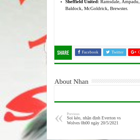
Sheffield United:
Ramsdale, Ampadu, O
Baldock, McGoldrick, Brewster.
Facebook
Twitter
G
Share
About Nhan
Previous
Soi kèo, nhận định Everton vs
Wolves 0h00 ngày 20/5/2021