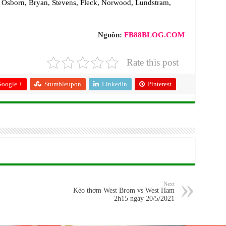
sborn, Bryan, Stevens, Fleck, Norwood, Lundstram,
Nguồn:
FB88BLOG.COM
Rate this post
oogle +
Stumbleupon
LinkedIn
Pinterest
Next
Kèo thơm West Brom vs West Ham
2h15 ngày 20/5/2021