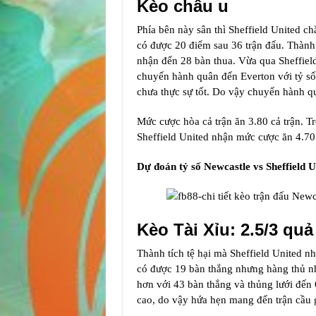
Kèo châu u
Phía bên này sân thì Sheffield United c
có được 20 điểm sau 36 trận đấu. Thành 
nhận đến 28 bàn thua. Vừa qua Sheffield
chuyến hành quân đến Everton với tỷ số 
chưa thực sự tốt. Do vậy chuyến hành qu
Mức cược hòa cả trận ăn 3.80 cả trận. T
Sheffield United
nhận mức cược ăn 4.70 
Dự đoán tỷ số Newcastle vs Sheffield U
Kèo Tài Xỉu: 2.5/3 quả
Thành tích tệ hại mà Sheffield United n
có được 19 bàn thắng nhưng hàng thủ nh
hơn với 43 bàn thắng và thủng lưới đến 
cao, do vậy hứa hẹn mang đến trận cầu g