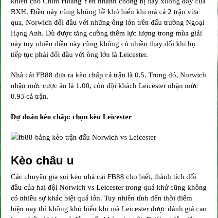
khiến cho Chim Hoàng Yến nhanh chóng bị đẩy xuống đáy của
BXH. Điều này cũng không hề khó hiểu khi mà cả 2 trận vừa
qua, Norwich đối đầu với những ông lớn trên đấu trường Ngoại
Hạng Anh. Dù được tăng cường thêm lực lượng trong mùa giải
này tuy nhiên điều này cũng không có nhiều thay đổi khi họ
tiếp tục phải đối đầu với ông lớn là Leicester.
Nhà cái FB88 đưa ra kèo chấp cả trận là 0.5. Trong đó,
Norwich
nhận mức cược ăn là 1.00, còn đội khách
Leicester
nhận mức
0.93 cả trận.
Dự đoán kèo chấp: chọn kèo
Leicester
Kèo châu u
Các chuyên gia soi kèo nhà cái FB88 cho biết, thành tích đối
đầu của hai đội
Norwich vs Leicester trong quá khứ cũng không
có nhiều sự khác biệt quá lớn. Tuy nhiên tính đến thời điểm
hiện nay thì không khó hiểu khi mà Leicester được đánh giá cao