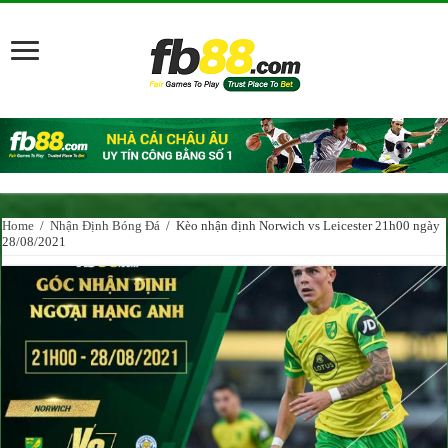
Home
/
Nhận Định Bóng Đá
/
Kèo nhận định Norwich vs Leicester 21h00 ngày
28/08/2021