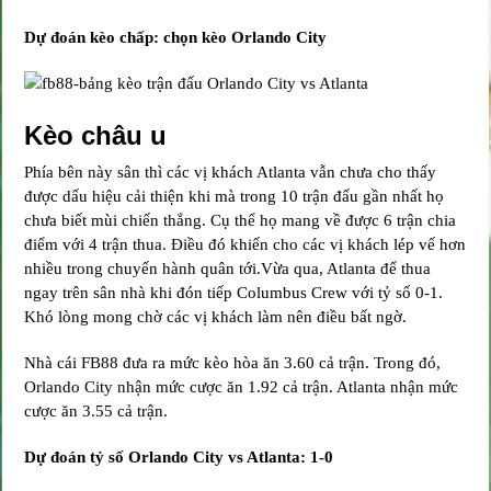
Dự đoán kèo chấp: chọn kèo
Orlando City
Kèo châu u
Phía bên này sân thì các vị khách Atlanta vẫn chưa cho thấy
được dấu hiệu cải thiện khi mà trong 10 trận đấu gần nhất họ
chưa biết mùi chiến thắng. Cụ thể họ mang về được 6 trận chia
điểm với 4 trận thua. Điều đó khiến cho các vị khách lép vế hơn
nhiều trong chuyến hành quân tới.Vừa qua, Atlanta để thua
ngay trên sân nhà khi đón tiếp Columbus Crew với tỷ số 0-1.
Khó lòng mong chờ các vị khách làm nên điều bất ngờ.
Nhà cái FB88 đưa ra mức kèo hòa ăn 3.60 cả trận. Trong đó,
Orlando City
nhận mức cược ăn 1.92 cả trận.
Atlanta
nhận mức
cược ăn 3.55 cả trận.
Dự đoán tỷ số Orlando City vs Atlanta: 1-0