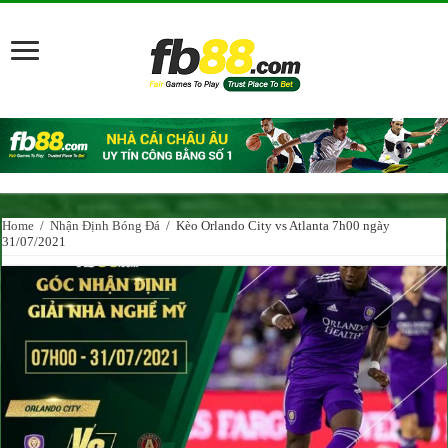
Home
/
Nhận Định Bóng Đá
/
Kèo Orlando City vs Atlanta 7h00 ngày
31/07/2021