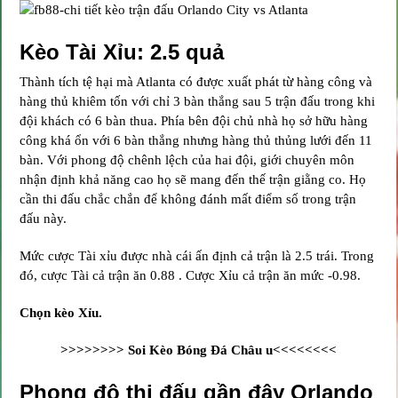
Kèo Tài Xỉu: 2.5 quả
Thành tích tệ hại mà Atlanta có được xuất phát từ hàng công và
hàng thủ khiêm tốn với chỉ 3 bàn thắng sau 5 trận đấu trong khi
đội khách có 6 bàn thua. Phía bên đội chủ nhà họ sở hữu hàng
công khá ổn với 6 bàn thắng nhưng hàng thủ thủng lưới đến 11
bàn. Với phong độ chênh lệch của hai đội, giới chuyên môn
nhận định khả năng cao họ sẽ mang đến thế trận giằng co. Họ
cần thi đấu chắc chắn để không đánh mất điểm số trong trận
đấu này.
Mức cược Tài xỉu được nhà cái ấn định cả trận là 2.5 trái. Trong
đó, cược Tài cả trận ăn 0.88 . Cược Xỉu cả trận ăn mức -0.98.
Chọn kèo Xỉu.
>>>>>>>> Soi Kèo Bóng Đá Châu u<<<<<<<<
Phong độ thi đấu gần đây Orlando