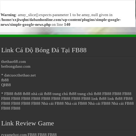
Warning
: array_slice() expects parameter 1 to be array, null given in
/home/xxjiwqhn/dabanhonline.com/wp-content/plugins/simple-google-
news/simple-google-news.php
on line
140
Link Cá Độ Bóng Đá Tại FB88
thethao68.com
betbongdaso.com
* datcuocthethao.net
fb88
QH88
* FB88
fb88
fb88
nhà cái fb88
trang chủ fb88
trang chủ fb88
FB88
FB88
FB88
FB88
FB88
FB88
FB88
FB88
FB88
FB88
FB88
FB88
link fb88
link fb88
FB88
FB88
FB88
FB88
FB88
Nhà cái FB88
Nhà cái FB88
Nhà cái FB88
Nhà cái FB88
FB88
FB88
Link Review Game
rvgamehot.com
FB88
FB88
FB88