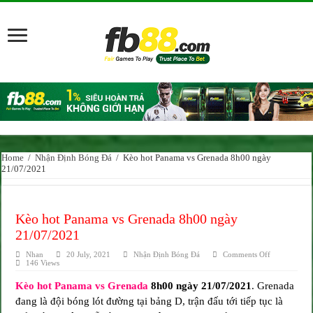
Home
/
Nhận Định Bóng Đá
/
Kèo hot Panama vs Grenada 8h00 ngày
21/07/2021
Kèo hot Panama vs Grenada 8h00 ngày
21/07/2021
on
Nhan
20 July, 2021
Nhận Định Bóng Đá
Comments Off
Kèo
146 Views
hot
Panama
Kèo hot Panama vs Grenada
8h00 ngày 21/07/2021
. Grenada
vs
Grenada
đang là đội bóng lót đường tại bảng D, trận đấu tới tiếp tục là
8h00
ngày