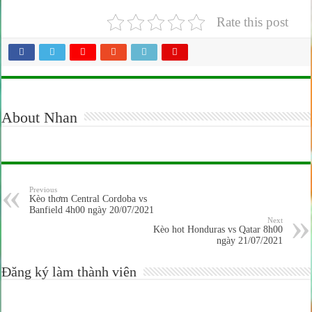
Rate this post
About Nhan
Previous
Kèo thơm Central Cordoba vs
Banfield 4h00 ngày 20/07/2021
Next
Kèo hot Honduras vs Qatar 8h00
ngày 21/07/2021
Đăng ký làm thành viên