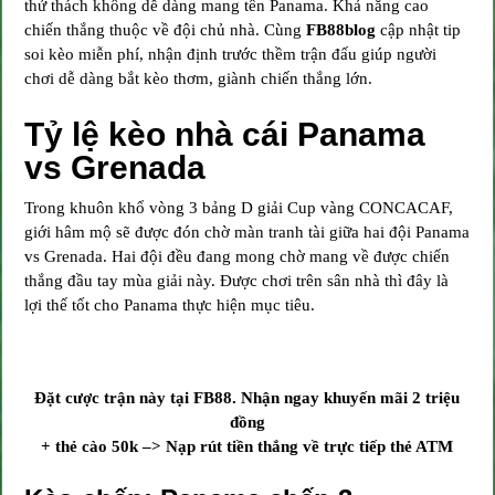
thử thách không dễ dàng mang tên Panama. Khả năng cao
21/07/2021
chiến thắng thuộc về đội chủ nhà. Cùng
FB88blog
cập nhật tip
soi kèo miễn phí, nhận định trước thềm trận đấu giúp người
chơi dễ dàng bắt kèo thơm, giành chiến thắng lớn.
Tỷ lệ kèo nhà cái Panama
vs Grenada
Trong khuôn khổ vòng 3 bảng D giải Cup vàng CONCACAF,
giới hâm mộ sẽ được đón chờ màn tranh tài giữa hai đội Panama
vs Grenada. Hai đội đều đang mong chờ mang về được chiến
thắng đầu tay mùa giải này. Được chơi trên sân nhà thì đây là
lợi thế tốt cho Panama thực hiện mục tiêu.
Đặt cược trận này tại FB88. Nhận ngay khuyến mãi 2 triệu
đồng
+ thẻ cào 50k –> Nạp rút tiền thắng về trực tiếp thẻ ATM