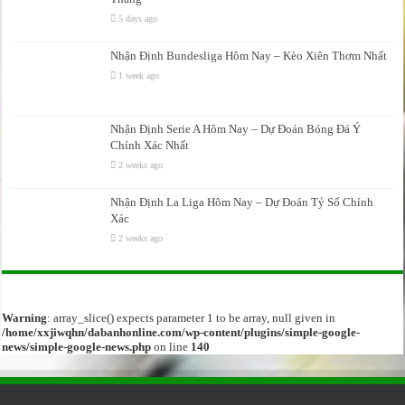
5 days ago
Nhận Định Bundesliga Hôm Nay – Kèo Xiên Thơm Nhất
1 week ago
Nhận Định Serie A Hôm Nay – Dự Đoán Bóng Đá Ý
Chính Xác Nhất
2 weeks ago
Nhận Định La Liga Hôm Nay – Dự Đoán Tỷ Số Chính
Xác
2 weeks ago
Warning
: array_slice() expects parameter 1 to be array, null given in
/home/xxjiwqhn/dabanhonline.com/wp-content/plugins/simple-google-
news/simple-google-news.php
on line
140