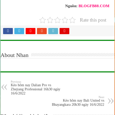
Nguồn:
BLOGFB88.COM
Rate this post
About Nhan
Previous
Kèo hôm nay Dalian Pro vs
Zhejiang Professional 16h30 ngày
16/6/2022
Next
Kèo hôm nay Bali United vs
Bhayangkara 20h30 ngày 16/6/2022