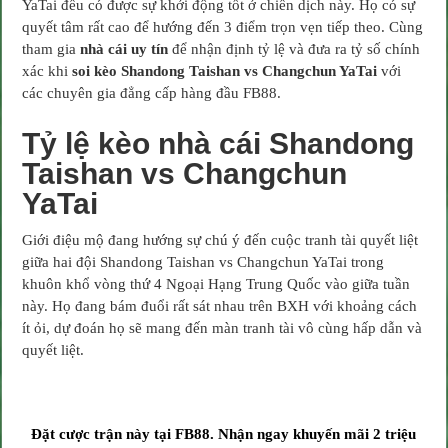
YaTai đều có được sự khởi động tốt ở chiến dịch này. Họ có sự
YaTai
18h30
quyết tâm rất cao để hướng đến 3 điểm trọn vẹn tiếp theo. Cùng
ngày
tham gia
nhà cái uy tín
để nhận định tỷ lệ và đưa ra tỷ số chính
16/6/2022
xác khi
soi kèo Shandong Taishan vs Changchun YaTai
với
các chuyên gia đẳng cấp hàng đầu FB88.
Tỷ lệ kèo nhà cái Shandong
Taishan vs Changchun
YaTai
Giới điệu mộ đang hướng sự chú ý đến cuộc tranh tài quyết liệt
giữa hai đội Shandong Taishan vs Changchun YaTai trong
khuôn khổ vòng thứ 4 Ngoại Hạng Trung Quốc vào giữa tuần
này. Họ đang bám đuổi rất sát nhau trên BXH với khoảng cách
ít ỏi, dự đoán họ sẽ mang đến màn tranh tài vô cùng hấp dẫn và
quyết liệt.
Đặt cược trận này tại FB88. Nhận ngay khuyến mãi 2 triệu