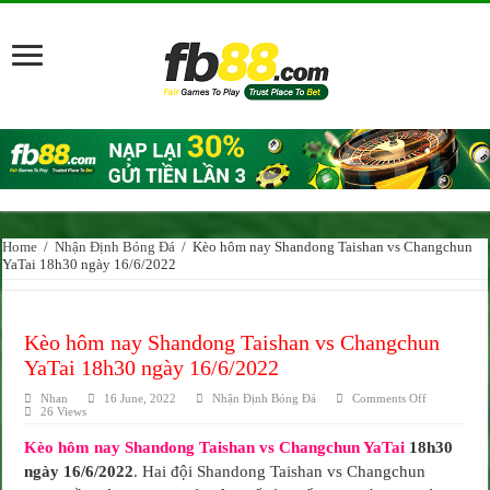
Home
/
Nhận Định Bóng Đá
/
Kèo hôm nay Shandong Taishan vs Changchun
YaTai 18h30 ngày 16/6/2022
Kèo hôm nay Shandong Taishan vs Changchun
YaTai 18h30 ngày 16/6/2022
on
Nhan
16 June, 2022
Nhận Định Bóng Đá
Comments Off
Kèo
26 Views
hôm
nay
Kèo hôm nay Shandong Taishan vs Changchun YaTai
18h30
Shandong
Taishan
ngày 16/6/2022
. Hai đội Shandong Taishan vs Changchun
vs
Changchun