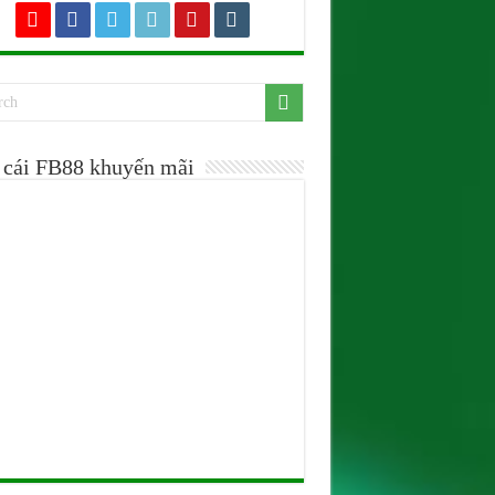
 cái FB88 khuyến mãi