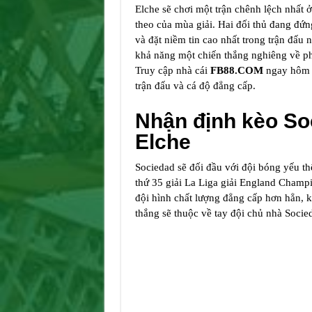
Elche sẽ chơi một trận chênh lệch nhất ở
theo của mùa giải. Hai đối thủ đang đứn
và đặt niềm tin cao nhất trong trận đấu
khả năng một chiến thắng nghiêng về ph
Truy cập nhà cái
FB88.COM
ngay hôm n
trận đấu và cá độ đẳng cấp.
Nhận định kèo So
Elche
Sociedad sẽ đối đầu với đội bóng yếu th
thứ 35 giải La Liga giải England Champ
đội hình chất lượng đẳng cấp hơn hẳn, 
thắng sẽ thuộc về tay đội chủ nhà Socie