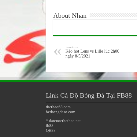
About Nhan
Previous
Kèo hot Lens vs Lille lúc 2h00
ngày 8/5/2021
Link Cá Độ Bóng Đá Tại FB88
thethao68.com
betbongdaso.com
* datcuocthethao.net
fb88
QH88