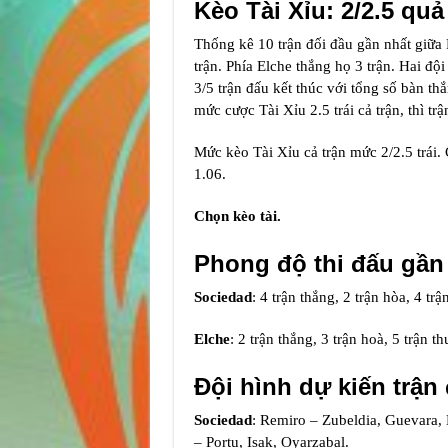
Kèo Tài Xỉu: 2/2.5 quả
Thống kê 10 trận đối đầu gần nhất giữa 
trận. Phía Elche thắng họ 3 trận. Hai độ
3/5 trận đấu kết thúc với tổng số bàn th
mức cược Tài Xỉu 2.5 trái cả trận, thì tr
Mức kèo Tài Xỉu cả trận mức 2/2.5 trái.
1.06.
Chọn kèo tài.
Phong độ thi đấu gần
Sociedad
: 4 trận thắng, 2 trận hòa, 4 trậ
Elche
: 2 trận thắng, 3 trận hoà, 5 trận th
Đội hình dự kiến trận
Sociedad
: Remiro – Zubeldia, Guevara,
– Portu, Isak, Oyarzabal.