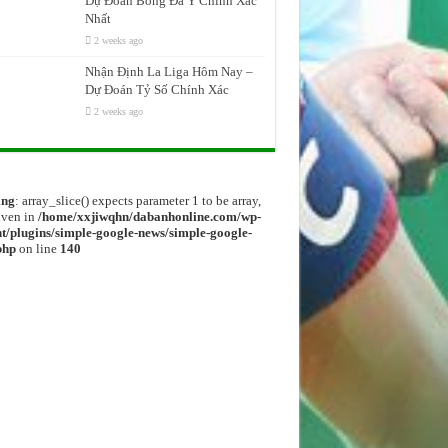
Dự Đoán Bóng Đá Ý Chính Xác
Nhất
2 weeks ago
Nhận Định La Liga Hôm Nay –
Dự Đoán Tỷ Số Chính Xác
2 weeks ago
ing
: array_slice() expects parameter 1 to be array,
iven in
/home/xxjiwqhn/dabanhonline.com/wp-
t/plugins/simple-google-news/simple-google-
php
on line
140