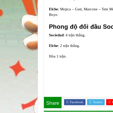
Elche
: Mojica – Guti, Marcone – Tete Mo
Boye.
Phong độ đối đầu Soc
Sociedad
: 4 trận thắng.
Elche
: 2 trận thắng.
Hòa 1 trận.
Facebook
Twitter
Share