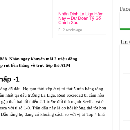
Fac
Nhận Định La Liga Hôm
Nay – Dự Đoán Tỷ Số
Chính Xác
2 weeks ago
Tin 
FB88. Nhận ngay khuyến mãi 2 triệu đồng
p rút tiền thắng về trực tiếp thẻ ATM
hấp -1
ng đã đấu. Họ tạm thời xếp ở vị trí thứ 5 trên bảng tổng
ần nhất tại đấu trường La Liga, Real Sociedad bị cầm hòa
 gặp thất bại tối thiểu 2-1 trước đối thủ mạnh Sevilla và ở
sca với tỉ số 1-0. Trận đấu này là cơ hội không thể tốt hơn
 Dẫu rằng họ đang có khoảng cách so với vị trí Top 4 khá