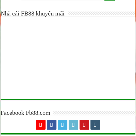
Nhà cái FB88 khuyến mãi
Facebook Fb88.com