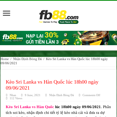
Home
/
Nhận Định Bóng Đá
/
Kèo Sri Lanka vs Hàn Quốc lúc 18h00 ngày
09/06/2021
Kèo Sri Lanka vs Hàn Quốc lúc 18h00 ngày
09/06/2021
on
Nhan
9 June, 2021
Nhận Định Bóng Đá
Comments Off
Kèo
112 Views
Sri
Lanka
Kèo Sri Lanka vs Hàn Quốc
lúc 18h00 ngày 09/06/2021
.
Phân
vs
Hàn
tích soi kèo, nhận định chi tiết tỷ lệ kèo nhà cái và đưa ra dự
Quốc
lúc