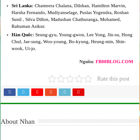
Sri Lanka:
Chameera Chalana, Dilshan, Hamilton Marvin,
Harsha Fernando, Mudiyanselage, Puslas Yogendra, Roshan
Sunil , Silva Dillon, Madushan Chathuranga, Mohamed,
Rahuman Asikur.
Hàn Quốc:
Seung-gyu, Young-gwon, Lee Yong, Jin-su, Hong
Chul, Jae-sung, Woo-young, Bo-kyung, Heung-min, Shin-
wook, Ui-jo.
Nguồn:
FB88BLOG.COM
Rate this post
About Nhan