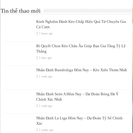
Tin thể thao mới
Kinh Nghiệm Đánh Kèo Chấp Hiệu Quả Từ Chuyên Gia
Cá Cược
7 hours ago
Bí Quyết Chọn Kèo Châu Âu Giúp Bạn Gia Tăng Tỷ Lệ
Thắng
3 days ago
Nhận Định Bundesliga Hôm Nay – Kèo Xiên Thơm Nhất
1 week ago
Nhận Định Serie A Hôm Nay – Dự Đoán Bóng Đá Ý
Chính Xác Nhất
1 week ago
Nhận Định La Liga Hôm Nay – Dự Đoán Tỷ Số Chính
Xác
2 weeks ago