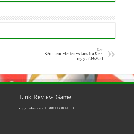
Next
Kèo thơm Mexico vs Jamaica 9h00
ngày 3/09/2021
Link Review Game
rvgamehot.com
FB88
FB88
FB88