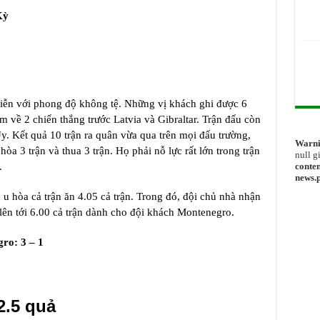
Kỳ
diễn với phong độ không tệ. Những vị khách ghi được 6
m về 2 chiến thắng trước Latvia và Gibraltar. Trận đấu còn
 Uy. Kết quả 10 trận ra quân vừa qua trên mọi đấu trường,
Warn
a 3 trận và thua 3 trận. Họ phải nỗ lực rất lớn trong trận
null g
conten
.
news.
u hòa cả trận ăn 4.05 cả trận. Trong đó, đội chủ nhà nhận
lên tới 6.00 cả trận dành cho đội khách Montenegro.
ro: 3 – 1
2.5 quả