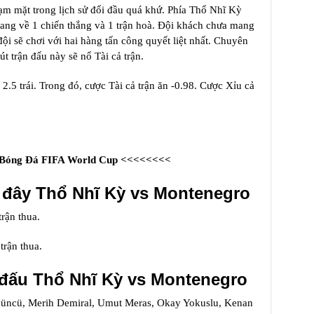
m mặt trong lịch sử đối đầu quá khứ. Phía Thổ Nhĩ Kỳ
mang về 1 chiến thắng và 1 trận hoà. Đội khách chưa mang
đội sẽ chơi với hai hàng tấn công quyết liệt nhất. Chuyên
 trận đấu này sẽ nổ Tài cả trận.
2.5 trái. Trong đó, cược Tài cả trận ăn -0.98. Cược Xỉu cả
 Bóng Đá FIFA World Cup <<<<<<<<
 đây Thổ Nhĩ Kỳ vs Montenegro
trận thua.
trận thua.
n đấu Thổ Nhĩ Kỳ vs Montenegro
yüncü, Merih Demiral, Umut Meras, Okay Yokuslu, Kenan