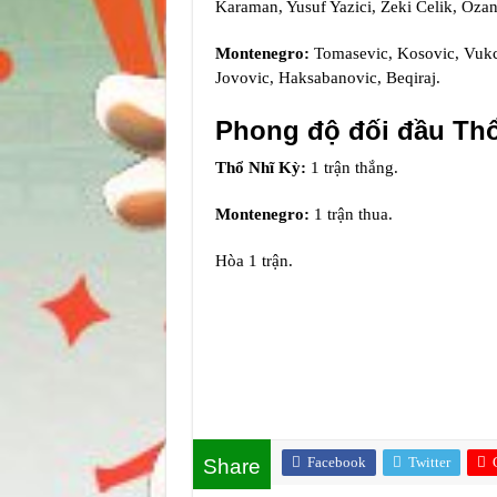
Karaman, Yusuf Yazici, Zeki Celik, Oza
Montenegro:
Tomasevic, Kosovic, Vukce
Jovovic, Haksabanovic, Beqiraj.
Phong độ đối đầu Thổ
Thổ Nhĩ Kỳ:
1 trận thắng.
Montenegro:
1 trận thua.
Hòa 1 trận.
Facebook
Twitter
Share