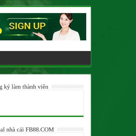
 ký làm thành viên
ial nhà cái FB88.COM