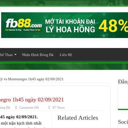
hể Thao
Nhận Định Bóng Đá
Liên Hệ
Kỳ vs Montenegro 1h45 ngày 02/09/2021
Đăng
egro 1h45 ngày 02/09/2021
on
Bóng Đá
Comments Off
67 Views
Kèo
hot
Related Articles
45 ngày 02/09/2021.
Thổ
Soc
Nhĩ
một trận kịch tính nhất
Kỳ
vs