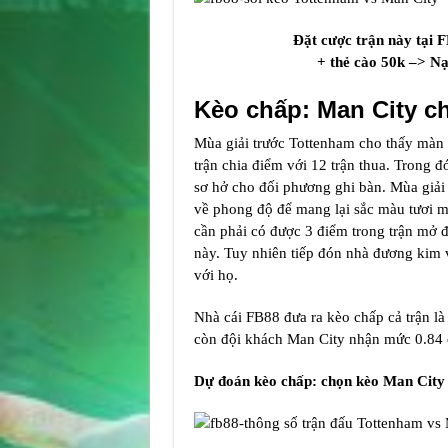
Đặt cược trận này tại 
+ thẻ cào 50k –> Nạ
Kèo chấp:
Man City
ch
Mùa giải trước Tottenham cho thấy màn t
trận chia điểm với 12 trận thua. Trong đ
sơ hở cho đối phương ghi bàn. Mùa giải
về phong độ để mang lại sắc màu tươi mớ
cần phải có được 3 điểm trong trận mở 
này. Tuy nhiên tiếp đón nhà đương kim 
với họ.
Nhà cái FB88 đưa ra kèo chấp cả trận là 
còn đội khách
Man City
nhận mức 0.84 c
Dự đoán kèo chấp: chọn kèo
Man City