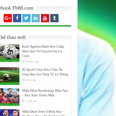
ebook Fb88.com
thể thao mới
Kinh Nghiệm Đánh Kèo Chấp
Hiệu Quả Từ Chuyên Gia Cá
Cược
10 hours ago
Bí Quyết Chọn Kèo Châu Âu
Giúp Bạn Gia Tăng Tỷ Lệ Thắng
4 days ago
Nhận Định Bundesliga Hôm Nay
– Kèo Xiên Thơm Nhất
1 week ago
Nhận Định Serie A Hôm Nay –