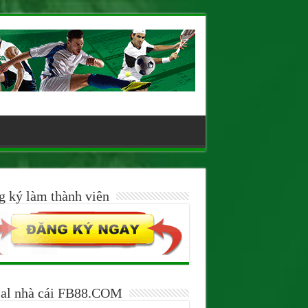
 ký làm thành viên
ial nhà cái FB88.COM