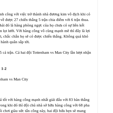
hành công với việc trở thành nhà đương kim vô địch khi có
ề được 27 chiến thắng 5 trận chia điểm với 6 trận thua.
ải đó là hàng phòng ngực của họ chưa có sự liên kết
n lọt lưới. Với hàng công vô cùng mạnh mẽ thì đây là lợi
tới, chắc chắn họ sẽ có được chiến thắng. Không quá khó
 hành quân sắp tới.
 cả trận. Cả hai đội
Tottenham vs Man City lần lượt
nhận
 1-2
á tốt với hàng công mạnh nhất giải đấu với 83 bàn thắng
Trong khi đó thì đội chủ nhà sở hữu hàng công với 68 pha
ối chơi giàu sức tấn công này, hai đội hứa hẹn sẽ mang