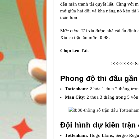
đến màn tranh tài quyết liệt. Cùng với m
mở giữa hai đội và khả năng nổ kèo tài 
toàn hơn.
Mức cược Tài xỉu được nhà cái ấn định cả
Xỉu cả trận ăn mức -0.98.
Chọn kèo Tài.
>>>>>>>> So
Phong độ thi đấu gần
Tottenham:
2 hòa 1 thua 2 thắng
tron
Man City
:
2 thua 3 thắng trong 5 vòn
Đội hình dự kiến trận
Tottenham:
Hugo Lloris, Sergio Regui