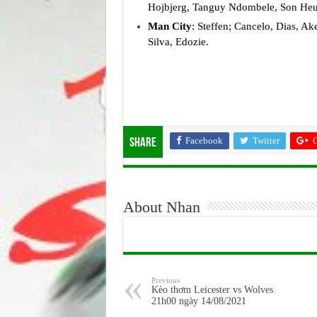
Hojbjerg, Tanguy Ndombele, Son Heu
Man City
: Steffen; Cancelo, Dias, 
Silva, Edozie.
Facebook
Twitter
G
Share
About Nhan
Previous
Kèo thơm Leicester vs Wolves
21h00 ngày 14/08/2021