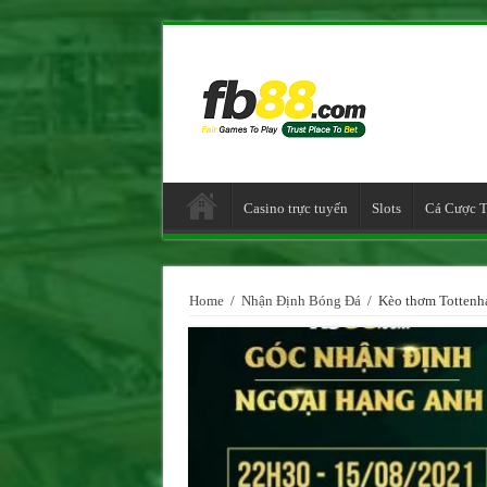
Casino trực tuyến
Slots
Cá Cược T
Home
/
Nhận Định Bóng Đá
/
Kèo thơm Tottenh