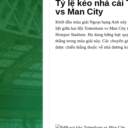
Tỷ lệ kèo nhà cái
vs Man City
Khởi đầu mùa giải Ngoại hạng Anh này 
liệt giữa hai đội Tottenham vs Man City
Hotspur Stadium. Họ đang hừng hực quy
thắng trong mùa giải này. Các chuyên gi
được chiến thắng thuộc về nhà đương ki