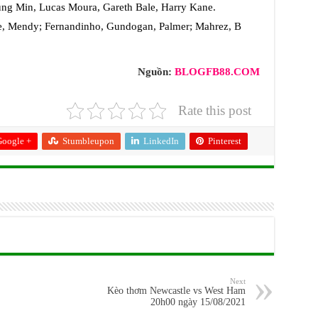
ng Min, Lucas Moura, Gareth Bale, Harry Kane.
Ake, Mendy; Fernandinho, Gundogan, Palmer; Mahrez, B
Nguồn:
BLOGFB88.COM
Rate this post
oogle +
Stumbleupon
LinkedIn
Pinterest
Next
Kèo thơm Newcastle vs West Ham
20h00 ngày 15/08/2021